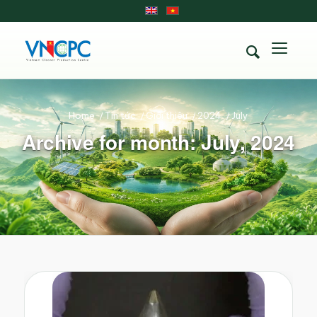
Home
/
Tin tức
/
Giới thiệu
/
2024
/
July
Archive for month: July, 2024