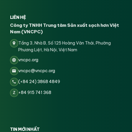
LIÊN HỆ
Công ty TNHH Trung tâm Sản xuất sạch hơn Việt
Nam (VNCPC)
Tầng 3, Nhà B, Số 125 Hoàng Văn Thái, Phường
Phương Liệt, Hà Nội, Việt Nam
vncpc.org
vncpc@vncpc.org
(+84 24) 3868 4849
+84 915 741 368
Z
TIN MỚI NHẤT