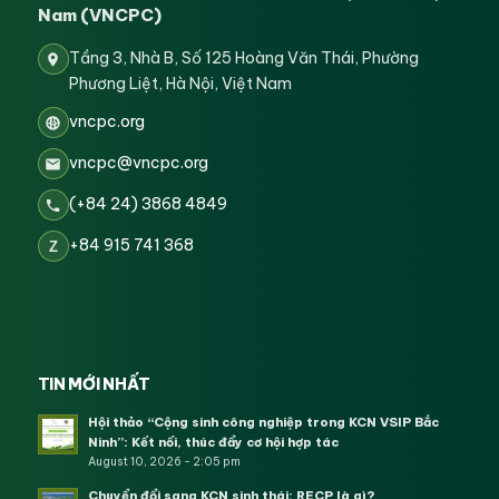
Nam (VNCPC)
Tầng 3, Nhà B, Số 125 Hoàng Văn Thái, Phường
Phương Liệt, Hà Nội, Việt Nam
vncpc.org
vncpc@vncpc.org
(+84 24) 3868 4849
+84 915 741 368
Z
TIN MỚI NHẤT
Hội thảo “Cộng sinh công nghiệp trong KCN VSIP Bắc
Ninh”: Kết nối, thúc đẩy cơ hội hợp tác
August 10, 2026 - 2:05 pm
Chuyển đổi sang KCN sinh thái: RECP là gì?