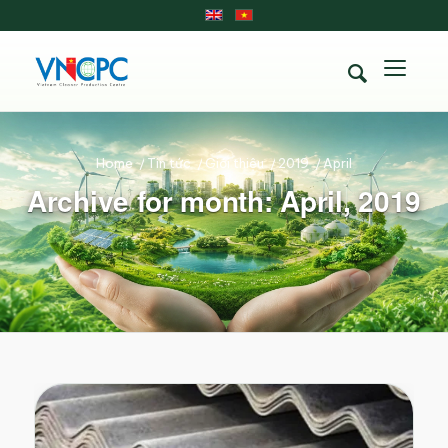
Home
/
Tin tức
/
Giới thiệu
/
2019
/
April
Archive for month: April, 2019