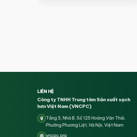
LIÊN HỆ
Công ty TNHH Trung tâm Sản xuất sạch
hơn Việt Nam (VNCPC)
Tầng 3, Nhà B, Số 125 Hoàng Văn Thái,
Phường Phương Liệt, Hà Nội, Việt Nam
vncpc.org