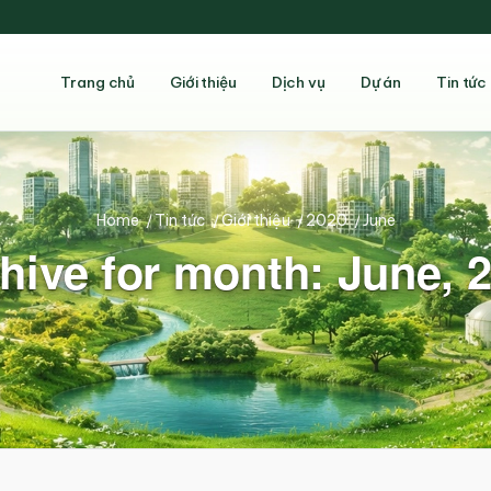
Trang chủ
Giới thiệu
Dịch vụ
Dự án
Tin tức
Home
/
Tin tức
/
Giới thiệu
/
2020
/
June
hive for month: June, 