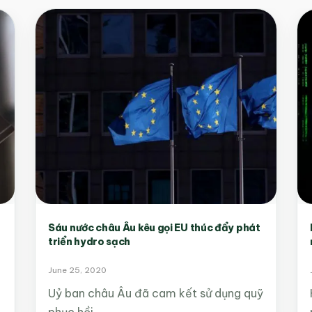
Sáu nước châu Âu kêu gọi EU thúc đẩy phát
triển hydro sạch
June 25, 2020
Uỷ ban châu Âu đã cam kết sử dụng quỹ
phục hồi…