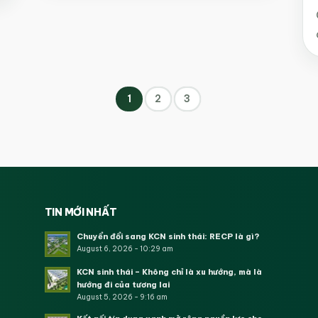
1
2
3
TIN MỚI NHẤT
Chuyển đổi sang KCN sinh thái: RECP là gì?
August 6, 2026 - 10:29 am
KCN sinh thái – Không chỉ là xu hướng, mà là
hướng đi của tương lai
August 5, 2026 - 9:16 am