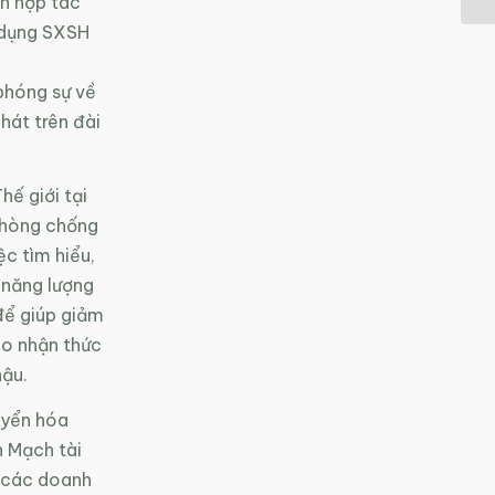
án hợp tác
g dụng SXSH
phóng sự về
hát trên đài
hế giới tại
phòng chống
ệc tìm hiểu,
 năng lượng
để giúp giảm
cao nhận thức
hậu.
uyển hóa
n Mạch tài
a các doanh