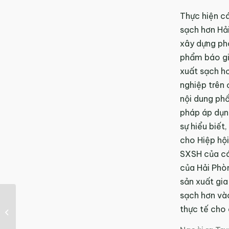
Thực hiện c
sạch hơn Hải
xây dựng phó
phẩm báo gi
xuất sạch h
nghiệp trên 
nội dung ph
pháp áp dụn
sự hiểu biết
cho Hiệp hội
SXSH của cá
của Hải Phòn
sản xuất gia
sạch hơn và
Trà Vinh: Sản xuất
thực tế cho
sạch hơn – Giải pháp
đồng hành cùng...