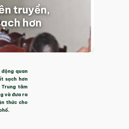
ên truyền,
sạch hơn
dmin
t động quan
ất sạch hơn
. Trung tâm
g và đưa ra
ận thức cho
phố.