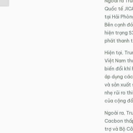
Ngoài ra Tr
Quốc tế JIC
tại Hải Phòn
Bên cạnh đó 
hiện trạng S
phát thanh t
Hiện tại, Tr
Việt Nam th
biến đổi khí
áp dụng các 
và sản xuất 
nhẹ rủi ro t
của cộng đồn
Ngoài ra, Tr
Cacbon thấp
trợ và Bộ C