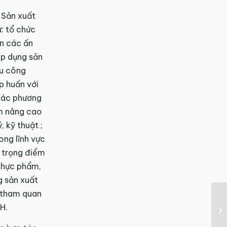
 Sản xuất
: tổ chức
ên các ấn
áp dụng sản
hu công
p huấn với
 các phương
ằm nâng cao
, kỹ thuật ;
ong lĩnh vực
 trọng điểm
 thực phẩm,
g sản xuất
c tham quan
H.