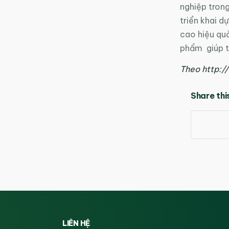
nghiệp tron
triển khai d
cao hiệu quả
phẩm giúp tă
Theo http:/
Share thi
LIÊN HỆ