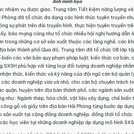
Ảnh minh họa
ác nhiệm vụ được giao, Trung tâm Tiết kiệm năng lượng và
 Phòng đã tổ chức đa dạng các hình thức tuyên truyền như
ng sự phát trên đài truyền hình, thực hiện tuyên truyền tr
ấy, báo mạng cũng như tổ chức nhiều hội nghị hướng dẫn 
ơn trong những cơ sở sản xuất thuộc các làng nghề, các k
địa bàn thành phố.Qua đó, Trung tâm đã tổ chức 08 lớp tậ
ổ biến các văn bản quy phạm pháp luật; kiến thức cơ bản,
g SXSH phù hợp với từng loại đối tượng doanh nghiệp nh
, nhận thức, kiến thức và kỹ năng của đội ngũ cán bộ quản lý
 các doanh nghiệp vừa và nhỏ, cho cán bộ chuyên trách tr
c quận, huyện trên địa bàn thành phố, các ngành sản xuất
g như : Ngành thép, hóa chất, vật liệu xây dựng, chế biến
 công gỗ và giấy trên địa bàn Hải Phòng từng bước áp dụn
o sản xuất tại cộng đồng doanh nghiệp. đồng thời tổ chứ
 các học viên tại những doanh nghiệp áp dụng mô hình SXS