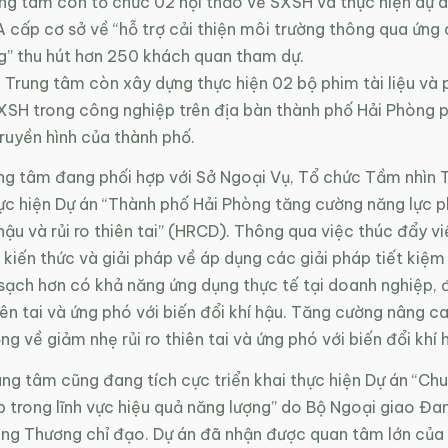
ung tâm còn tổ chức 02 hội thảo về SXSH và thực hiện dự 
A cấp cơ sở về “hỗ trợ cải thiện môi trường thông qua ứn
g” thu hút hơn 250 khách quan tham dự.
Trung tâm còn xây dựng thực hiện 02 bộ phim tài liệu và 
XSH trong công nghiệp trên địa bàn thành phố Hải Phòng p
ruyền hình của thành phố.
ung tâm đang phối hợp với Sở Ngoại Vụ, Tổ chức Tầm nhìn T
ực hiện Dự án “Thành phố Hải Phòng tăng cường năng lực 
 hậu và rủi ro thiên tai” (HRCD). Thông qua việc thúc đẩy vi
kiến thức và giải pháp về áp dụng các giải pháp tiết kiệm
sạch hơn có khả năng ứng dụng thực tế tại doanh nghiệp, 
hiên tai và ứng phó với biến đổi khí hậu. Tăng cường nâng 
g về giảm nhẹ rủi ro thiên tai và ứng phó với biến đổi khí 
ung tâm cũng đang tích cực triển khai thực hiện Dự án “Ch
 trong lĩnh vực hiệu quả năng lượng” do Bộ Ngoại giao Đa
ông Thương chỉ đạo. Dự án đã nhận được quan tâm lớn củ