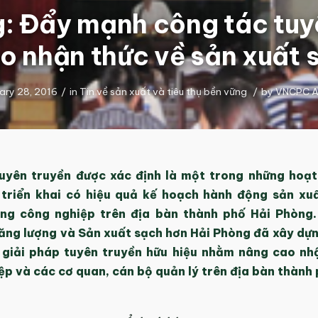
: Đẩy mạnh công tác tuy
o nhận thức về sản xuất 
ary 28, 2016
/
in
Tin về sản xuất và tiêu thụ bền vững
/
by
VNCPC A
uyên truyền được xác định là một trong những hoạ
 triển khai có hiệu quả kế hoạch hành động sản xu
ng công nghiệp trên địa bàn thành phố Hải Phòng
năng lượng và Sản xuất sạch hơn Hải Phòng đã xây dựn
 giải pháp tuyên truyền hữu hiệu nhằm nâng cao nh
p và các cơ quan, cán bộ quản lý trên địa bàn thành 