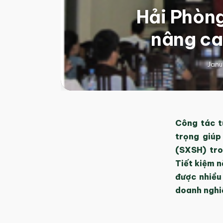
Hải Phòng
nâng ca
Janu
Công tác t
trọng giúp
(SXSH) tro
Tiết kiệm 
được nhiều
doanh nghiệ