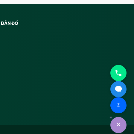
BẢN ĐỒ
Z