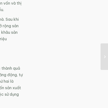
n vốn và thị
ều.
hà. Sau khi
ở rộng sản
u khâu sản
riệu
 thành quả
năng động, tự
ứ hai là
vốn sản xuất
ệc sử dụng