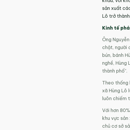
khẩu, với kh
sản xuất cá
Lô trở thành
Kinh tế phá
Ông Nguyễn 
chật, người 
bún, bánh Hù
nghề, Hùng 
thành phố”.
Theo thống k
xã Hùng Lô 
luôn chiếm t
Với hơn 80% 
khu vực sản
chủ cơ sở sả