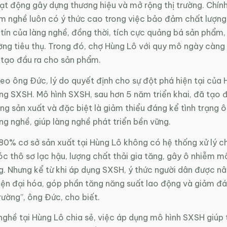
ạt động gây dựng thương hiệu và mở rộng thị trường. Chín
àm nghề luôn có ý thức cao trong việc bảo đảm chất lượn
tín của làng nghề, đồng thời, tích cực quảng bá sản phẩm
ờng tiêu thụ. Trong đó, chợ Hùng Lô với quy mô ngày càng l
 tạo đầu ra cho sản phẩm.
heo ông Đức, lý do quyết định cho sự đột phá hiện tại của 
g SXSH. Mô hình SXSH, sau hơn 5 năm triển khai, đã tạo đ
g sản xuất và đặc biệt là giảm thiểu đáng kể tình trạng 
àng nghề, giúp làng nghề phát triển bền vững.
80% cơ sở sản xuất tại Hùng Lô không có hệ thống xử lý ch
 thô sơ lạc hậu, lượng chất thải gia tăng, gây ô nhiễm m
g. Nhưng kể từ khi áp dụng SXSH, ý thức người dân được n
ện đại hóa, góp phần tăng năng suất lao động và giảm đá
ường”, ông Đức, cho biết.
ghề tại Hùng Lô chia sẻ, việc áp dụng mô hình SXSH giúp 