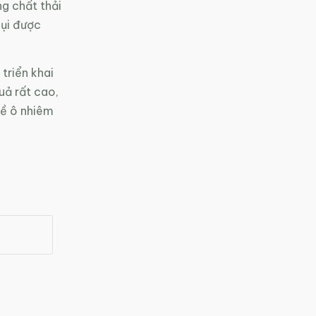
ng chất thải
bụi được
triển khai
uả rất cao,
 đề ô nhiêm