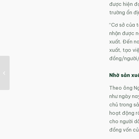
được hiện đạ
trường ổn đị
“Cơ sở của t
nhận được n
xuất. Đến na
xuất, tạo vi
đồng/người/t
Hải Phòng: Đẩy mạnh
công tác tuyên
Nhờ sản xu
truyền, nâng cao nhận
thức...
Theo ông Ng
như ngày nay
chủ trong sản
hoạt động rấ
cho người d
đồng vốn củ