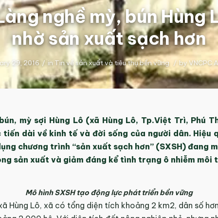
Làng nghề mỳ, bún Hùng 
nhờ sản xuất sạch hơn
ary 29, 2016
/
in
Tin về sản xuất và tiêu thụ bền vững
/
by
VNCPC A
bún, mỳ sợi Hùng Lô (xã Hùng Lô, Tp.Việt Trì, Phú T
tiến dài về kinh tế và đời sống của người dân. Hiệu 
dụng chương trình “sản xuất sạch hơn” (SXSH) đang m
ng sản xuất và giảm đáng kể tình trạng ô nhiễm môi 
Mô hình SXSH tạo động lực phát triển bền vững
ã Hùng Lô, xã có tổng diện tích khoảng 2 km2, dân số hơ