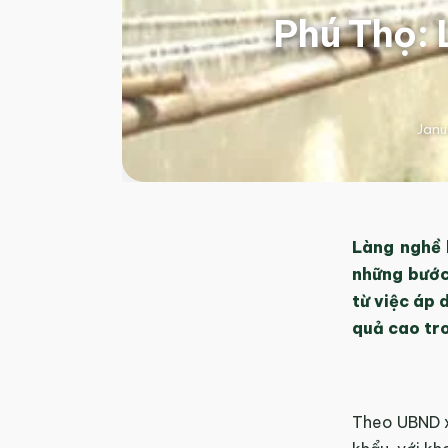
Phú Thọ: 
Janu
Làng nghề 
những bước 
từ việc áp 
quả cao tro
Theo UBND x