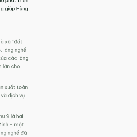
ờ phát triển
ng giúp Hùng
là xã “đất
, làng nghề
của các làng
h lớn cho
ản xuất toàn
và dịch vụ
u 9 là hai
Minh – một
làng nghề đã