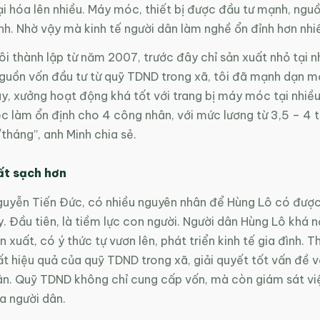
i hóa lên nhiều. Máy móc, thiết bị được đầu tư mạnh, nguồ
nh. Nhờ vậy mà kinh tế người dân làm nghề ổn đỉnh hơn nhi
ôi thành lập từ năm 2007, trước đây chỉ sản xuất nhỏ tại n
guồn vốn đầu tư từ quỹ TDND trong xã, tôi đã mạnh dạn m
y, xưởng hoạt động khá tốt với trang bị máy móc tại nhiề
ệc làm ổn định cho 4 công nhân, với mức lương từ 3,5 – 4 t
háng”, anh Minh chia sẻ.
ất sạch hơn
uyễn Tiến Đức, có nhiều nguyên nhân để Hùng Lô có được
. Đầu tiên, là tiềm lực con người. Người dân Hùng Lô khá 
 xuất, có ý thức tự vươn lên, phát triển kinh tế gia đình. Th
t hiệu quả của quỹ TDND trong xã, giải quyết tốt vấn đề 
ân. Quỹ TDND không chỉ cung cấp vốn, mà còn giám sát vi
a người dân.