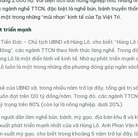
oảng 2.000 hộ. Với diện tích đất nông nghiệp nhỏ, nhưng nh
c ngành nghề TTCN, đặc biệt là nghề bún, bánh truyền thố
 một trong những “mũi nhọn” kinh tế của Tp.Việt Trì.
t triển mạnh
Tiến Đức – Chủ tịch UBND xã Hùng Lô, cho biết: “Hùng Lô 
đông”, các ngành TTCN theo hình thức làng nghề. Trong đó
ng Lô là một điển hình về kinh tế. Nhờ sự phát triển mạnh 
Lô luôn là một trong những địa phương đóng góp ngân sác
ê của UBND xã, trong nhiều năm trở lại đây, tổng giá trị s
luôn đạt trên 120 tỷ đồng/năm. Trong đó, các ngành TTCN 
ỷ trọng trên 80% (còn lại là nông nghiệp, dưới 20%).
người dân làm nghề bún, bánh, mỳ gạo, địa bàn khu 8 và kh
 xuất phát triển mạnh nhất của xã Hùng Lô. Anh Phan Văn 
n xuất mỳ gạo, cho biết trong khoảng 5 năm trở lại đây, 