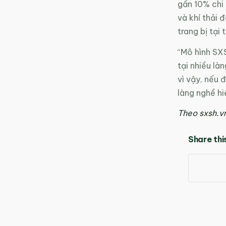
gần 10% chi 
và khí thải 
trang bị tại 
“Mô hình SXS
tại nhiều là
vì vậy, nếu 
làng nghề hi
Theo sxsh.v
Share thi