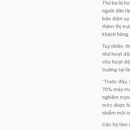
Thứ ba là ho
người dân l
bảo đảm uy 
thêm thị trư
khách hàng,
Tuy nhiên, t
nhờ hoạt độn
cho hoạt độn
trường tại l
“Trước đây, 
70% máy móc
nghiêm trọn
móc được hi
nhiễm môi tr
Các hộ làm n