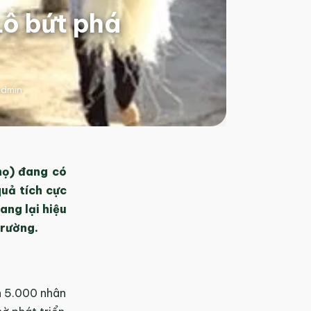
Lô bứt phá
dmin
họ) đang có
quả tích cực
ang lại hiệu
trường.
n 5.000 nhân