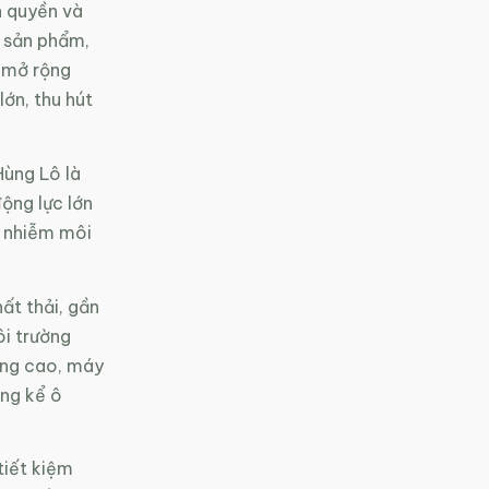
h quyền và
g sản phẩm,
, mở rộng
ớn, thu hút
Hùng Lô là
ộng lực lớn
ô nhiễm môi
ất thải, gần
ôi trường
âng cao, máy
ng kể ô
tiết kiệm