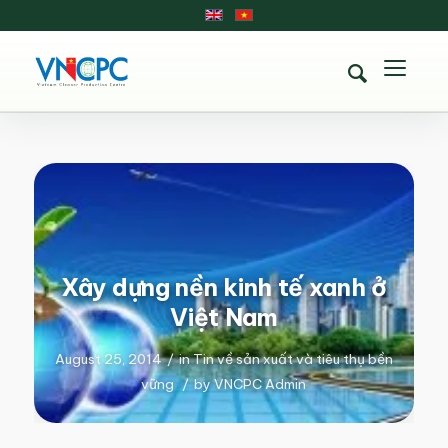
Xây dựng nền kinh tế xanh ở
Việt Nam
August 25, 2014
/
in
Tin về sản xuất và tiêu thụ bền
vững
/
by
VNCPC Admin