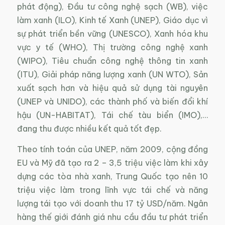
phát động), Đầu tư công nghệ sạch (WB), việc
làm xanh (ILO), Kinh tế Xanh (UNEP), Giáo dục vì
sự phát triển bền vững (UNESCO), Xanh hóa khu
vực y tế (WHO), Thị trường công nghệ xanh
(WIPO), Tiêu chuẩn công nghệ thông tin xanh
(ITU), Giải pháp năng lượng xanh (UN WTO), Sản
xuất sạch hơn và hiệu quả sử dụng tài nguyên
(UNEP và UNIDO), các thành phố và biến đổi khí
hậu (UN-HABITAT), Tái chế tàu biển (IMO),…
đang thu được nhiều kết quả tốt đẹp.
Theo tính toán của UNEP, năm 2009, cộng đồng
EU và Mỹ đã tạo ra 2 – 3,5 triệu việc làm khi xây
dựng các tòa nhà xanh, Trung Quốc tạo nên 10
triệu việc làm trong lĩnh vực tái chế và năng
lượng tái tạo với doanh thu 17 tỷ USD/năm. Ngân
hàng thế giới đánh giá nhu cầu đầu tư phát triển