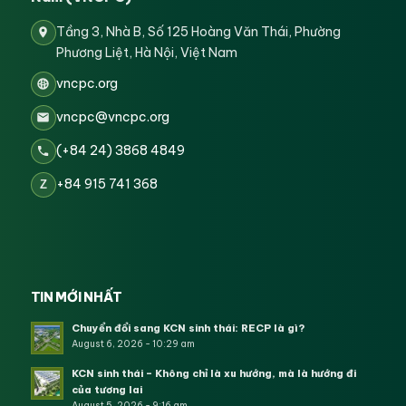
Tầng 3, Nhà B, Số 125 Hoàng Văn Thái, Phường
Phương Liệt, Hà Nội, Việt Nam
vncpc.org
vncpc@vncpc.org
(+84 24) 3868 4849
+84 915 741 368
Z
TIN MỚI NHẤT
Chuyển đổi sang KCN sinh thái: RECP là gì?
August 6, 2026 - 10:29 am
KCN sinh thái – Không chỉ là xu hướng, mà là hướng đi
của tương lai
August 5, 2026 - 9:16 am