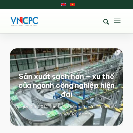
Sản xuất sạch hơn – xu thế
của ngành công nghiệp hiện
đại
August 25, 2014
/
in
Tin về sản xuất và tiêu thụ bền
vững
/
by
VNCPC Admin