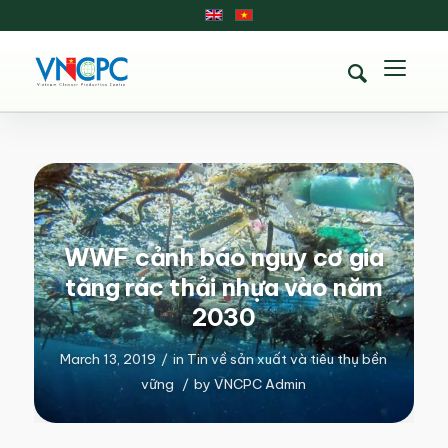
WWF cảnh báo nguy cơ gia
tăng rác thải nhựa vào năm
2030
March 13, 2019
/
in
Tin về sản xuất và tiêu thụ bền
vững
/
by
VNCPC Admin