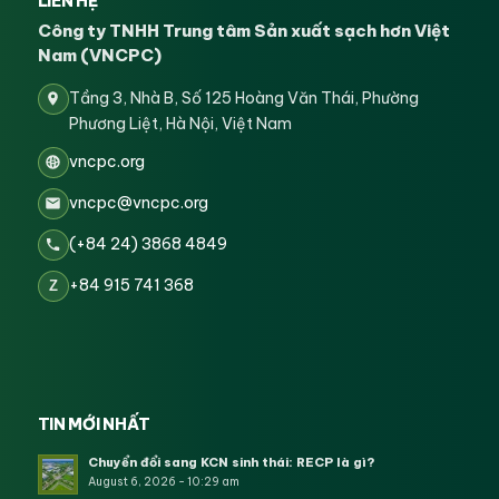
LIÊN HỆ
Công ty TNHH Trung tâm Sản xuất sạch hơn Việt
Nam (VNCPC)
Tầng 3, Nhà B, Số 125 Hoàng Văn Thái, Phường
Phương Liệt, Hà Nội, Việt Nam
vncpc.org
vncpc@vncpc.org
(+84 24) 3868 4849
+84 915 741 368
Z
TIN MỚI NHẤT
Chuyển đổi sang KCN sinh thái: RECP là gì?
August 6, 2026 - 10:29 am