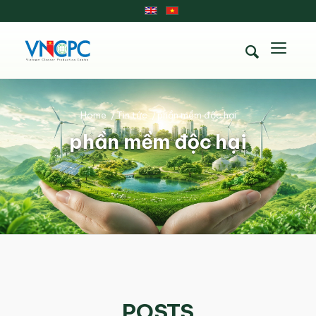
Home
/
Tin tức
/
phần mềm độc hại
phần mềm độc hại
POSTS