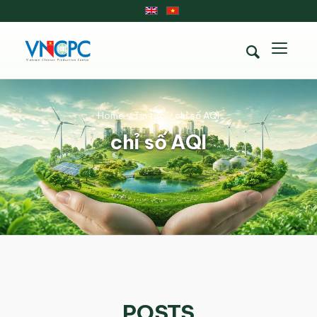
Home
/
Tin tức
/
chỉ số AQI
chỉ số AQI
POSTS