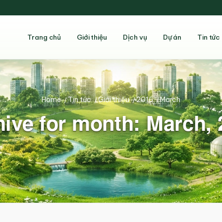
Trang chủ
Giới thiệu
Dịch vụ
Dự án
Tin tức
Home
/
Tin tức
/
Giới thiệu
/
2016
/
March
ive for month: March,