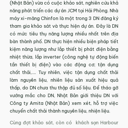
(Nhật Bản) vừa có cuộc khảo sát, nghiên cứu khả
năng phát triển các dự án JCM tại Hải Phòng. Nhà
máy xi-măng Chinfon là một trong 3 DN đăng ký
tham gia khảo sát và thực hiện dự án. Đây là DN
có mức tiêu thụ năng lượng nhiều nhất trên địa
bàn thành phố. DN thực hiện nhiều biện pháp tiết
kiệm năng lượng như lắp thiết bị phát điện bằng
nhiệt thừa, lắp inverter (công nghệ tự động biến
tần thiết bị điện) vào các động cơ; tận dụng
chất thải,…. Tuy nhiên, việc tận dụng chất thải
làm nguyên liệu, nhiên liệu sản xuất hiệu quả
thấp, do DN chưa thu thập đủ số liệu. Để tháo gỡ
vướng mắc cho DN, Nhật Bản giới thiệu DN với
Công ty Amita (Nhật Bản) xem xét, hỗ trợ việc
chuyển chất thải thành nguyên liệu, nhiện liệu.
Cùng đợt khảo sát, còn có khách sạn Harbour