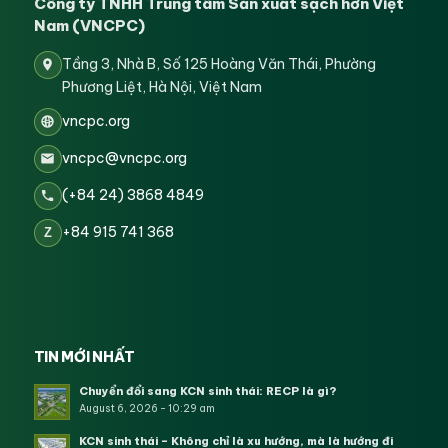
Công ty TNHH Trung tâm Sản xuất sạch hơn Việt
Nam (VNCPC)
Tầng 3, Nhà B, Số 125 Hoàng Văn Thái, Phường
Phương Liệt, Hà Nội, Việt Nam
vncpc.org
vncpc@vncpc.org
(+84 24) 3868 4849
+84 915 741 368
Z
TIN MỚI NHẤT
Chuyển đổi sang KCN sinh thái: RECP là gì?
August 6, 2026 - 10:29 am
KCN sinh thái – Không chỉ là xu hướng, mà là hướng đi