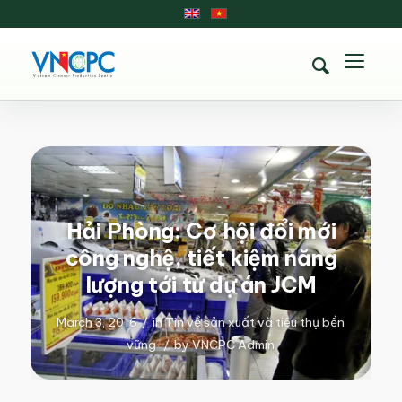
Hải Phòng: Cơ hội đổi mới
công nghệ, tiết kiệm năng
lượng tới từ dự án JCM
March 3, 2016
/
in
Tin về sản xuất và tiêu thụ bền
vững
/
by
VNCPC Admin