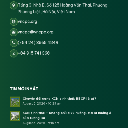
Tầng 3, Nhà B, Số 125 Hoàng Văn Thái, Phường
Phương Liệt, Hà Nội, Việt Nam
vncpc.org
vncpc@vncpc.org
(+84 24) 3868 4849
+84 915 741 368
Z
TIN MỚI NHẤT
Chuyển đổi sang KCN sinh thái: RECP là gì?
August 6, 2026 - 10:29 am
KCN sinh thái – Không chỉ là xu hướng, mà là hướng đi
của tương lai
August 5, 2026 - 9:16 am