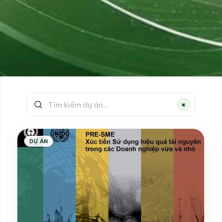
×
DỰ ÁN