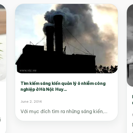
Tìm kiếm sáng kiến quản lý ô nhiễm công
nghiệp ở Hà Nội: Huy...
June 2, 2014
​Với mục đích tìm ra những sáng kiến,…
i