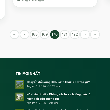
«
‹
168
169
170
171
172
›
»
TIN MỚI NHẤT
Chuyển đổi sang KCN sinh thái: RECP là gì?
August 6, 2026 - 10:29 am
KCN sinh thái – Không chỉ là xu hướng, mà là
hướng đi của tương lai
August 5, 2026 - 9:16 am