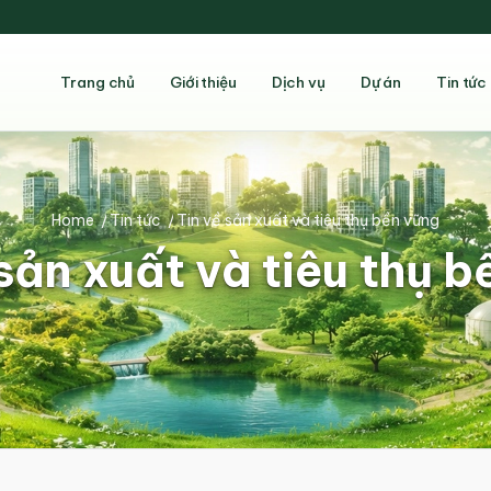
Trang chủ
Giới thiệu
Dịch vụ
Dự án
Tin tức
Home
/
Tin tức
/
Tin về sản xuất và tiêu thụ bền vững
sản xuất và tiêu thụ 