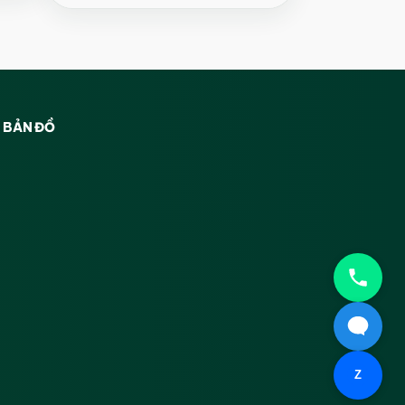
BẢN ĐỒ
Z