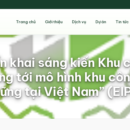
Trang chủ
Giới thiệu
Dịch vụ
Dự án
Tin tức
ển khai sáng kiến Khu 
ớng tới mô hình khu cô
ững tại Việt Nam” (EI