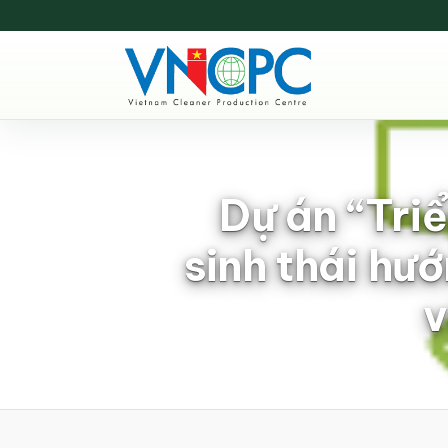
Dự án “Tri
sinh thái hư
v