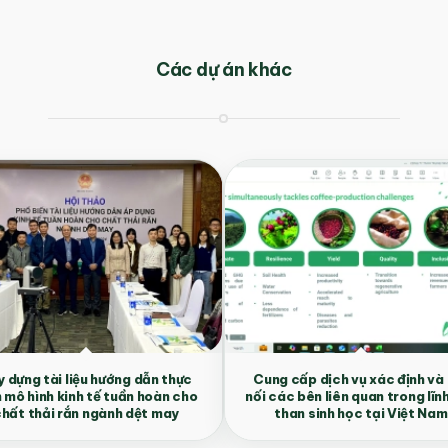
Các dự án khác
 dựng tài liệu hướng dẫn thực
Cung cấp dịch vụ xác định và
n mô hình kinh tế tuần hoàn cho
nối các bên liên quan trong lĩn
hất thải rắn ngành dệt may
than sinh học tại Việt Nam