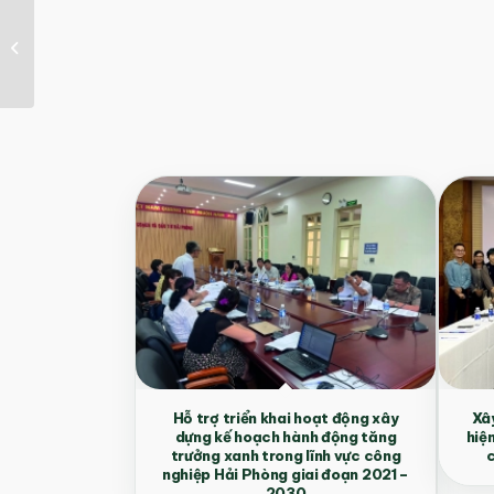
Giảm thiểu chất thải
công nghiệp theo
hướng cacbon thấp
(Low...
Hỗ trợ triển khai hoạt động xây
Xây
dựng kế hoạch hành động tăng
hiệ
trưởng xanh trong lĩnh vực công
c
nghiệp Hải Phòng giai đoạn 2021 –
2030