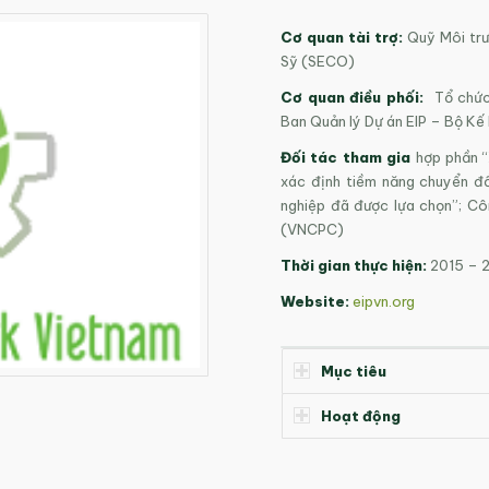
Cơ quan tài trợ:
Quỹ Môi trư
Sỹ (SECO)
Cơ quan điều phối:
Tổ chức
Ban Quản lý Dự án EIP – Bộ Kế
Đối tác tham gia
hợp phần “
xác định tiềm năng chuyển đổ
nghiệp đã được lựa chọn”; Cô
(VNCPC)
Thời gian thực hiện:
2015 – 
Website:
eipvn.org
Mục tiêu
Hoạt động