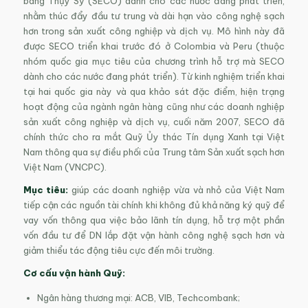
bang Thụy Sỹ (SECO) dành cho các nước đang phát triển,
nhằm thúc đẩy đầu tư trung và dài hạn vào công nghệ sạch
hơn trong sản xuất công nghiệp và dịch vụ. Mô hình này đã
được SECO triển khai trước đó ở Colombia và Peru (thuộc
nhóm quốc gia mục tiêu của chương trình hỗ trợ mà SECO
dành cho các nước đang phát triển). Từ kinh nghiệm triển khai
tại hai quốc gia này và qua khảo sát đặc điểm, hiện trạng
hoạt động của ngành ngân hàng cũng như các doanh nghiệp
sản xuất công nghiệp và dịch vụ, cuối năm 2007, SECO đã
chính thức cho ra mắt Quỹ Ủy thác Tín dụng Xanh tại Việt
Nam thông qua sự điều phối của Trung tâm Sản xuất sạch hơn
Việt Nam (VNCPC).
Mục tiêu:
giúp các doanh nghiệp vừa và nhỏ của Việt Nam
tiếp cận các nguồn tài chính khi không đủ khả năng ký quỹ để
vay vốn thông qua việc bảo lãnh tín dụng, hỗ trợ một phần
vốn đầu tư để DN lắp đặt vận hành công nghệ sạch hơn và
giảm thiểu tác động tiêu cực đến môi trường.
Cơ cấu vận hành Quỹ:
Ngân hàng thương mại: ACB, VIB, Techcombank;