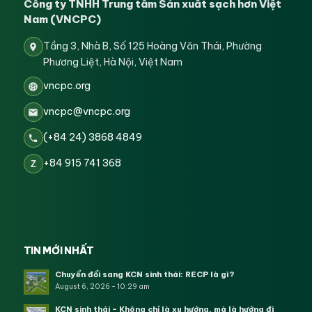
Công ty TNHH Trung tâm Sản xuất sạch hơn Việt
Nam (VNCPC)
Tầng 3, Nhà B, Số 125 Hoàng Văn Thái, Phường
Phương Liệt, Hà Nội, Việt Nam
vncpc.org
vncpc@vncpc.org
(+84 24) 3868 4849
+84 915 741 368
Z
TIN MỚI NHẤT
Chuyển đổi sang KCN sinh thái: RECP là gì?
August 6, 2026 - 10:29 am
KCN sinh thái – Không chỉ là xu hướng, mà là hướng đi