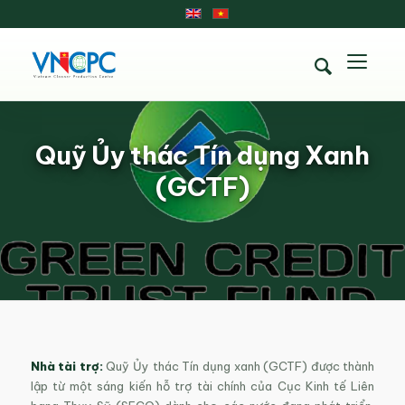
Quỹ Ủy thác Tín dụng Xanh
(GCTF)
Nhà tài trợ:
Quỹ Ủy thác Tín dụng xanh (GCTF) được thành
lập từ một sáng kiến hỗ trợ tài chính của Cục Kinh tế Liên