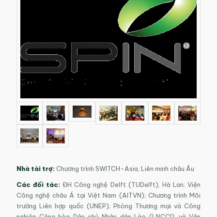
Nhà tài trợ:
Chương trình SWITCH-Asia, Liên minh châu Âu
Các đối tác:
ĐH Công nghệ Delft (TUDelft), Hà Lan; Viện
Công nghệ châu Á tại Việt Nam (AITVN); Chương trình Môi
trường Liên hợp quốc (UNEP); Phòng Thương mại và Công
nghiệp Cộng hòa Dân chủ Nhân dân Lào (LNCCI); và Văn