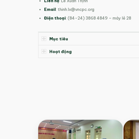
Liên hệ
: Lê Xuân Thịnh
Email
:
thinh.lx@vncpc.org
Điện thoại
: (84-24) 3868 4849 – máy lẻ 28
Mục tiêu
Hoạt động