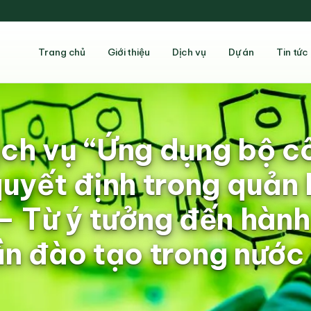
Trang chủ
Giới thiệu
Dịch vụ
Dự án
Tin tức
ch vụ “Ứng dụng bộ 
quyết định trong quản 
I – Từ ý tưởng đến hàn
n đào tạo trong nước 