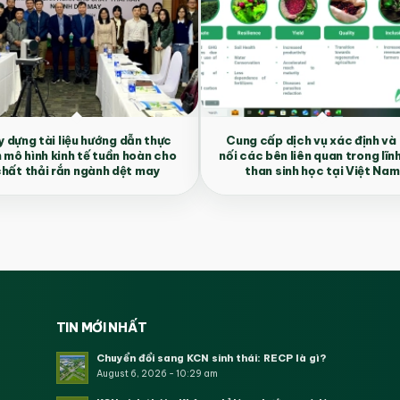
 dựng tài liệu hướng dẫn thực
Cung cấp dịch vụ xác định và
n mô hình kinh tế tuần hoàn cho
nối các bên liên quan trong lĩn
hất thải rắn ngành dệt may
than sinh học tại Việt Nam
TIN MỚI NHẤT
Chuyển đổi sang KCN sinh thái: RECP là gì?
August 6, 2026 - 10:29 am