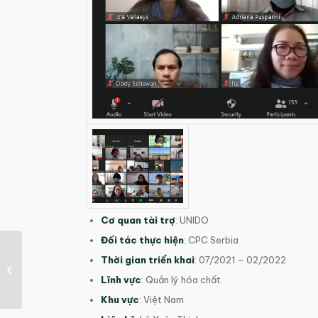
Cơ quan tài trợ
: UNIDO
Đối tác thực hiện
: CPC Serbia
Tư vấn xây dựng Chiến
Thời gian triển khai
: 07/2021 – 02/2022
lược và Kế hoạch hành
Lĩnh vực
: Quản lý hóa chất
động Quốc...
Khu vực
: Việt Nam