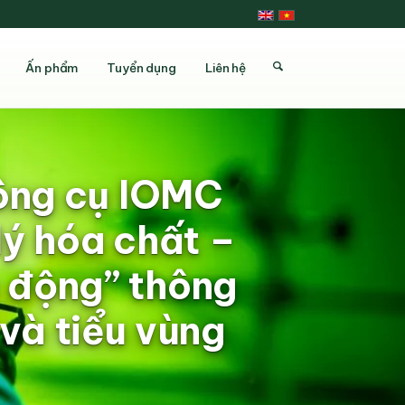
Ấn phẩm
Tuyển dụng
Liên hệ
công cụ IOMC
lý hóa chất –
h động” thông
và tiểu vùng