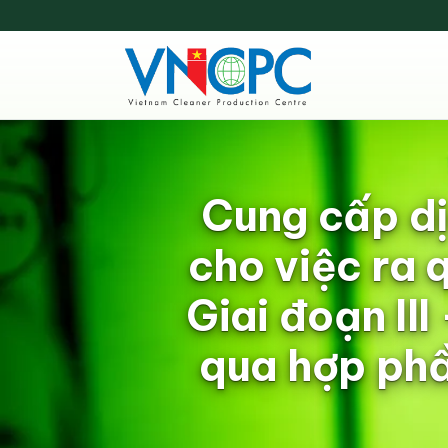
Cung cấp dị
cho việc ra 
Giai đoạn II
qua hợp phầ