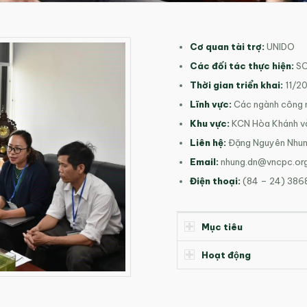
Cơ quan tài trợ
:
UNIDO
Các đối tác thực hiện
:
SO
Thời gian triển khai
:
11/2
Lĩnh vực
:
Các ngành công 
Khu vực:
KCN Hòa Khánh và
Liên hệ
:
Đặng Nguyên Nhu
Email
:
nhung.dn@vncpc.or
Điện thoại
:
(84 – 24) 386
Mục tiêu
Hoạt động