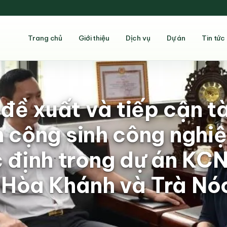
Trang chủ
Giới thiệu
Dịch vụ
Dự án
Tin tức
đề xuất và tiếp cận t
 cộng sinh công nghi
định trong dự án KCN 
Hòa Khánh và Trà Nó