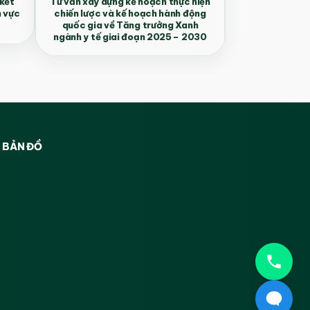
 kết
Tư vấn xây dựng kế hoạch thực hiện
h vực
chiến lược và kế hoạch hành động
quốc gia về Tăng trưởng Xanh
ngành y tế giai đoạn 2025 – 2030
BẢN ĐỒ