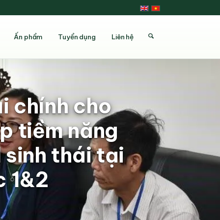
Ấn phẩm
Tuyển dụng
Liên hệ
ài chính cho
ệp tiềm năng
sinh thái tại
c 1&2