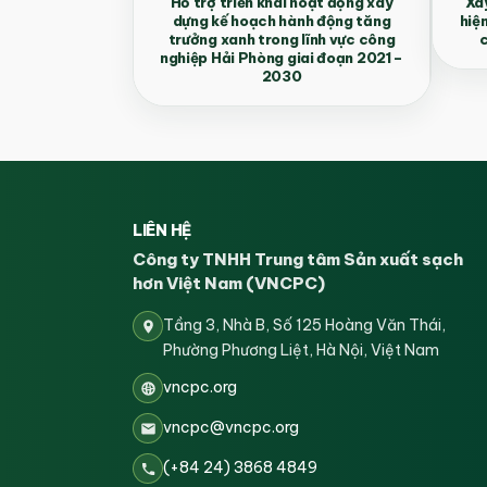
Hỗ trợ triển khai hoạt động xây
Xây
dựng kế hoạch hành động tăng
hiệ
trưởng xanh trong lĩnh vực công
c
nghiệp Hải Phòng giai đoạn 2021 –
2030
LIÊN HỆ
Công ty TNHH Trung tâm Sản xuất sạch
hơn Việt Nam (VNCPC)
Tầng 3, Nhà B, Số 125 Hoàng Văn Thái,
Phường Phương Liệt, Hà Nội, Việt Nam
vncpc.org
vncpc@vncpc.org
(+84 24) 3868 4849