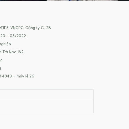
FIES, VNCPC, Công ty CL2B
020 – 08/2022
nghiệp
 Trà Nóc 1&2
ng
g
8 4849 – máy lẻ 26