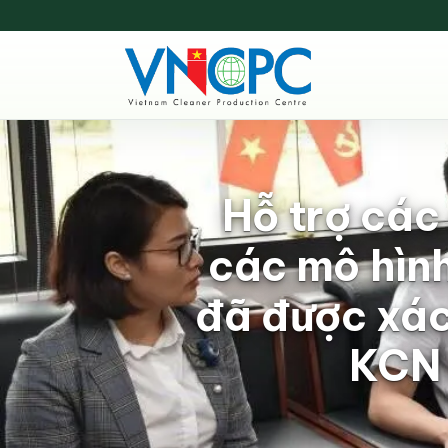
Hỗ trợ các 
các mô hình
đã được xác 
KCN 