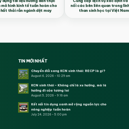
 dựng tài liệu hướng dẫn thực
Cung cấp dịch vụ xác định và
n mô hình kinh tế tuần hoàn cho
nối các bên liên quan trong lĩn
hất thải rắn ngành dệt may
than sinh học tại Việt Nam
TIN MỚI NHẤT
Chuyển đổi sang KCN sinh thái: RECP là gì?
August 6, 2026 - 10:29 am
KCN sinh thái – Không chỉ là xu hướng, mà là
hướng đi của tương lai
August 5, 2026 - 9:16 am
Kết nối tín dụng xanh mở rộng nguồn lực cho
nông nghiệp tuần hoàn
July 24, 2026 - 5:00 pm