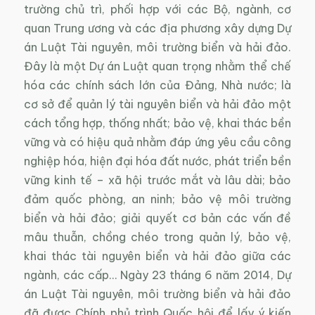
trường chủ trì, phối hợp với các Bộ, ngành, cơ
quan Trung ương và các địa phương xây dựng Dự
án Luật Tài nguyên, môi trường biển và hải đảo.
Đây là một Dự án Luật quan trọng nhằm thể chế
hóa các chính sách lớn của Đảng, Nhà nước; là
cơ sở để quản lý tài nguyên biển và hải đảo một
cách tổng hợp, thống nhất; bảo vệ, khai thác bền
vững và có hiệu quả nhằm đáp ứng yêu cầu công
nghiệp hóa, hiện đại hóa đất nước, phát triển bền
vững kinh tế – xã hội trước mắt và lâu dài; bảo
đảm quốc phòng, an ninh; bảo vệ môi trường
biển và hải đảo; giải quyết cơ bản các vấn đề
mâu thuẫn, chồng chéo trong quản lý, bảo vệ,
khai thác tài nguyên biển và hải đảo giữa các
ngành, các cấp… Ngày 23 tháng 6 năm 2014, Dự
án Luật Tài nguyên, môi trường biển và hải đảo
đã được Chính phủ trình Quốc hội để lấy ý kiến