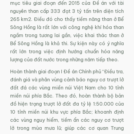
mục tiêu giai đoạn đến 2015 của Đề án với tài
nguyên than cấp 333 đạt 3 tỷ tấn trên diện tích
265 km2. Điều đó cho thấy tiềm năng than ở Bể
Sông Hồng là rất lớn với công nghệ khí hóa than
ngầm trong tương lai gần, việc khai thác than ở
Bể Sông Hồng là khả thi. Sự kiện này có ý nghĩa
rất lớn trong việc định hướng chuẩn hóa năng
lượng của đất nước trong những năm tiếp theo.
Hoàn thành giai đoạn I Đề án Chính phủ “Điều tra,
đánh giá và phân vùng cảnh báo nguy cơ trượt lở
đất đá các vùng miền núi Việt Nam cho 10 tỉnh
miền núi phía Bắc. Theo đó, hoàn thành bộ bản
đồ hiện trạng trượt lở đất đa tỷ lệ 1:50.000 của
10 tỉnh miền núi khu vực phía Bắc; khoanh định
các vùng nguy hiểm, tiềm ẩn các nguy cơ trượt
lở trong mùa mưa lũ; giúp các cơ quan Trung