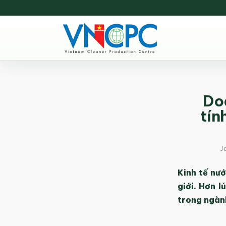
Do
tín
J
Kinh tế nư
giới. Hơn 
trong ngành