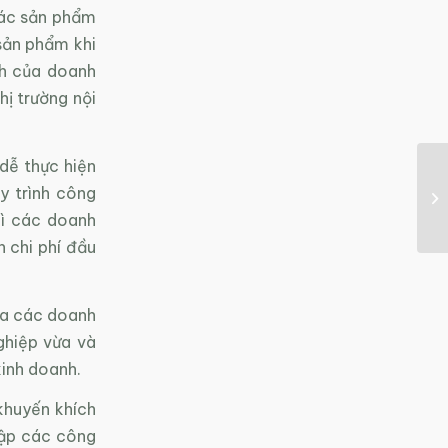
các sản phẩm
sản phẩm khi
nh của doanh
ị trường nội
dễ thực hiện
y trình công
hì các doanh
 chi phí đầu
ủa các doanh
ghiệp vừa và
inh doanh.
 khuyến khích
lập các công