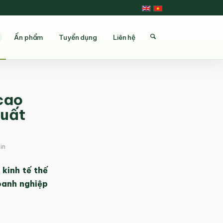
Ấn phẩm
Tuyển dụng
Liên hệ
cao
xuất
in
kinh tế thế
oanh nghiệp