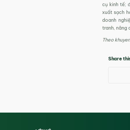
cụ kinh tế; 
xuất sạch h
doanh nghi
tranh, nâng 
Theo khuyen
Share thi