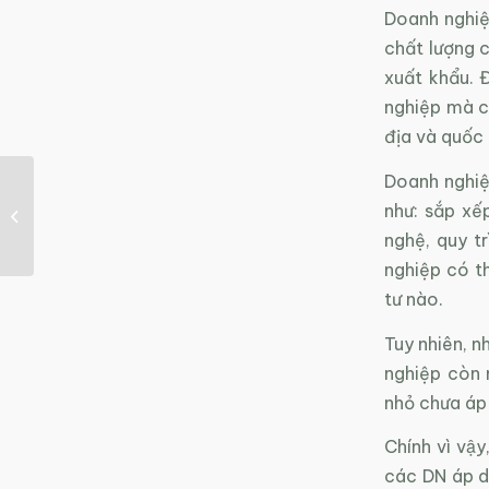
Doanh nghiệp
chất lượng 
xuất khẩu. 
nghiệp mà c
địa và quốc 
Doanh nghiệ
Xử lý chất thải trong
như: sắp xế
chăn nuôi: Luẩn quẩn,
nghệ, quy t
bế tắc
nghiệp có t
tư nào.
Tuy nhiên, n
nghiệp còn 
nhỏ chưa áp
Chính vì v
các DN áp d