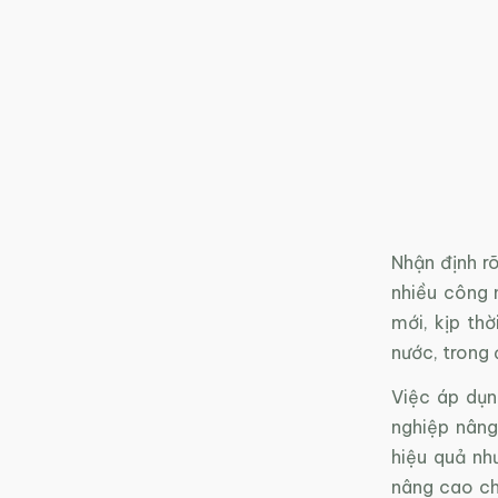
Nhận định r
nhiều công n
mới, kịp th
nước, trong 
Việc áp dụn
nghiệp nâng
hiệu quả nh
nâng cao ch