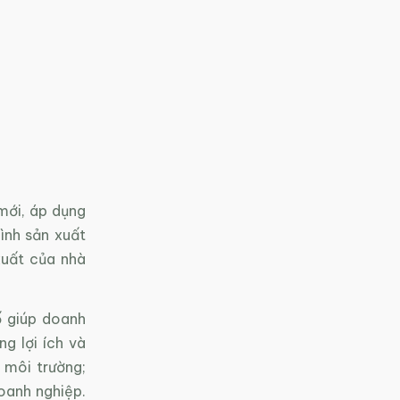
mới, áp dụng
hình sản xuất
xuất của nhà
ố giúp doanh
g lợi ích và
 môi trường;
oanh nghiệp.