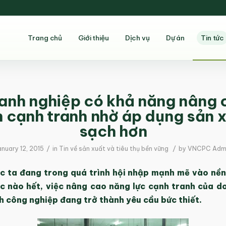
Trang chủ
Giới thiệu
Dịch vụ
Dự án
Tin tức
anh nghiệp có khả năng nâng 
h cạnh tranh nhờ áp dụng sản 
sạch hơn
/
/
anuary 12, 2015
in
Tin về sản xuất và tiêu thụ bền vững
by
VNCPC Adm
ớc ta đang trong quá trình hội nhập mạnh mẽ vào nền 
lúc nào hết, việc nâng cao năng lực cạnh tranh của d
 công nghiệp đang trở thành yêu cầu bức thiết.