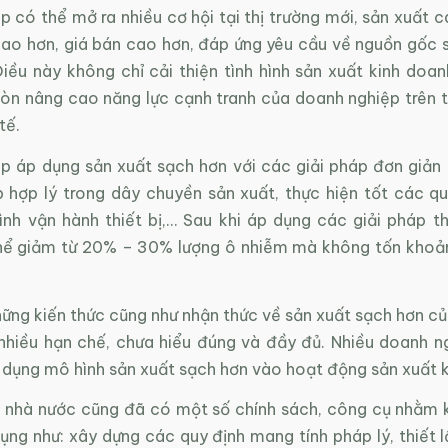
 có thể mở ra nhiều cơ hội tại thị trường mới, sản xuất 
cao hơn, giá bán cao hơn, đáp ứng yêu cầu về nguồn gốc 
Điều này không chỉ cải thiện tình hình sản xuất kinh doa
òn nâng cao năng lực cạnh tranh của doanh nghiệp trên th
tế.
p áp dụng sản xuất sạch hơn với các giải pháp đơn giản 
p hợp lý trong dây chuyền sản xuất, thực hiện tốt các qu
rình vận hành thiết bị,… Sau khi áp dụng các giải pháp t
hể giảm từ 20% – 30% lượng ô nhiễm mà không tốn khoản
hững kiến thức cũng như nhận thức về sản xuất sạch hơn c
nhiều hạn chế, chưa hiểu đúng và đầy đủ. Nhiều doanh n
 dụng mô hình sản xuất sạch hơn vào hoạt động sản xuất k
ậy, nhà nước cũng đã có một số chính sách, công cụ nhằm
ụng như: xây dựng các quy định mang tính pháp lý, thiết 