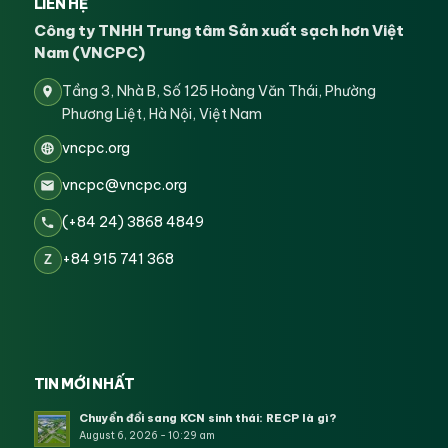
LIÊN HỆ
Công ty TNHH Trung tâm Sản xuất sạch hơn Việt
Nam (VNCPC)
Tầng 3, Nhà B, Số 125 Hoàng Văn Thái, Phường
Phương Liệt, Hà Nội, Việt Nam
vncpc.org
vncpc@vncpc.org
(+84 24) 3868 4849
+84 915 741 368
Z
TIN MỚI NHẤT
Chuyển đổi sang KCN sinh thái: RECP là gì?
August 6, 2026 - 10:29 am