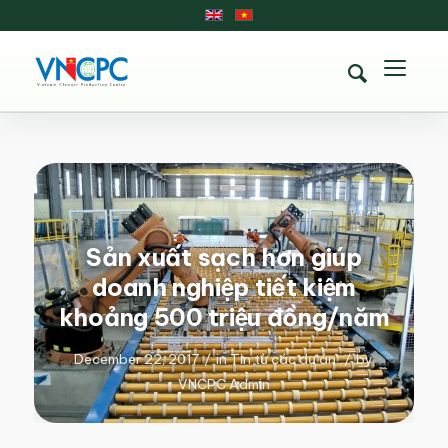
Sản xuất sạch hơn giúp
doanh nghiệp tiết kiệm
khoảng 500 triệu đồng/năm
December 22, 2017
/
in
Tin từ các dự án
/
by
VNCPC Admin