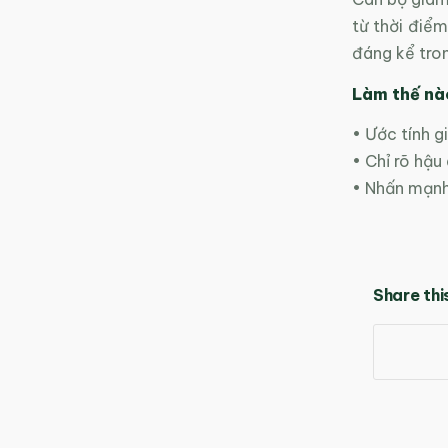
từ thời điể
đáng kể tron
Làm thế nà
• Ước tính g
• Chỉ rõ hậu
• Nhấn mạnh 
Share thi