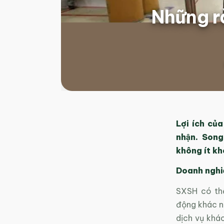
Những r
Lợi ích cu
nhận. Song
không ít kh
Doanh nghiê
SXSH có thể
động khác nh
dịch vụ khá