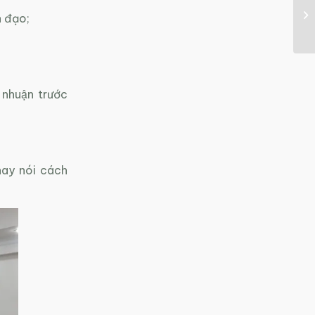
h đạo;
 nhuận trước
hay nói cách