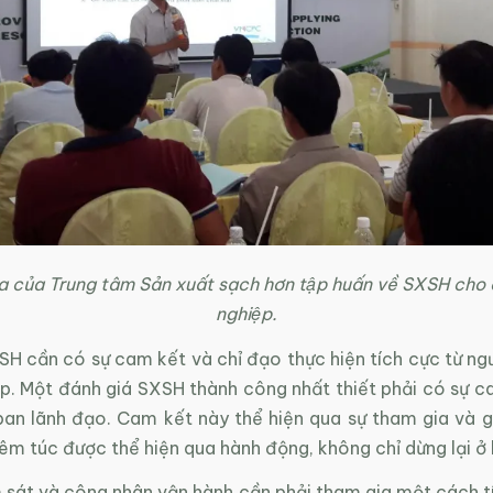
 của Trung tâm Sản xuất sạch hơn tập huấn về SXSH cho
nghiệp.
SH cần có sự cam kết và chỉ đạo thực hiện tích cực từ ng
p. Một đánh giá SXSH thành công nhất thiết phải có sự 
ban lãnh đạo. Cam kết này thể hiện qua sự tham gia và g
iêm túc được thể hiện qua hành động, không chỉ dừng lại ở l
 sát và công nhân vận hành cần phải tham gia một cách t