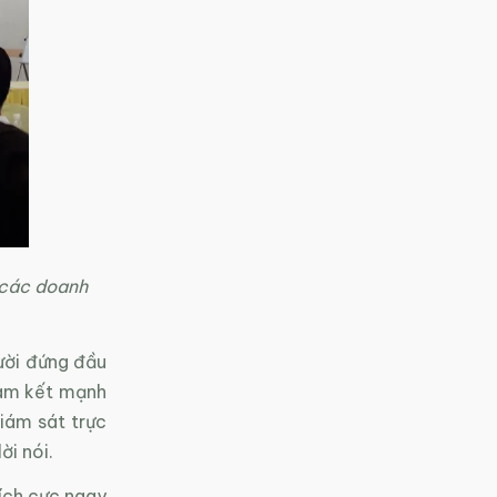
 các doanh
ười đứng đầu
cam kết mạnh
iám sát trực
ời nói.
ích cực ngay