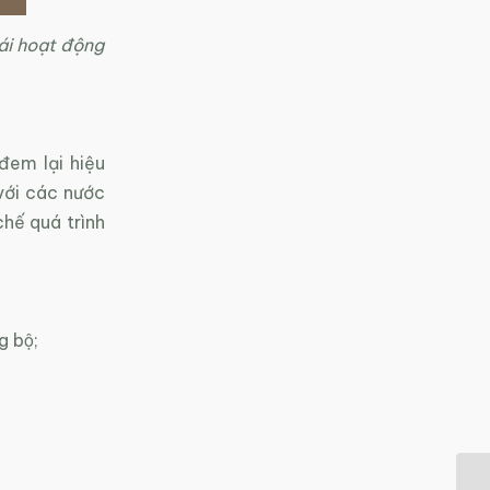
ái hoạt động
đem lại hiệu
với các nước
hế quá trình
g bộ;