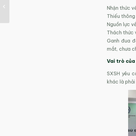
giúp doanh nghiệp tiết
Nhận thức về
kiệm khoảng 500...
Thiếu thông 
Nguồn lực v
Thách thức vê
Ganh đua để 
mắt, chưa ch
Vai trò của
SXSH yêu cầ
khác là phải