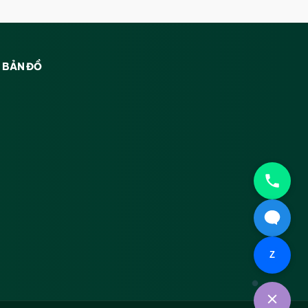
BẢN ĐỒ
Z