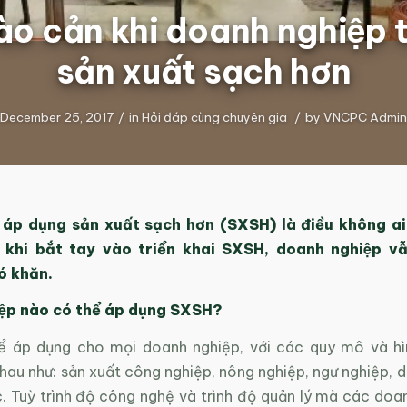
ào cản khi doanh nghiệp
sản xuất sạch hơn
December 25, 2017
/
in
Hỏi đáp cùng chuyên gia
/
by
VNCPC Admin
̉a áp dụng sản xuất sạch hơn (SXSH) là điều không ai 
 khi bắt tay vào triển khai SXSH, doanh nghiệp vẫ
ó khăn.
̣p nào có thể áp dụng SXSH?
 áp dụng cho mọi doanh nghiệp, với các quy mô và hì
au như: sản xuất công nghiệp, nông nghiệp, ngư nghiệp, d
c. Tuỳ trình độ công nghệ và trình độ quản lý mà các doa