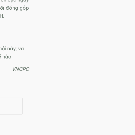
ười đóng góp
H.
hải này; và
ế nào.
VNCPC