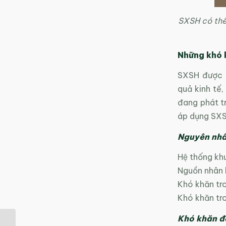
SXSH có thể
Những khó 
SXSH được n
quả kinh tế,
đang phát tr
áp dụng SXS
Nguyên nhân
Hệ thống kh
Nguồn nhân lư
Khó khăn tro
Khó khăn tron
Khó khăn đế
Sản xuất sạch hơn