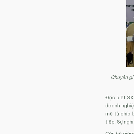
Chuyên gia
Đặc biệt SX
doanh nghiệ
mẽ từ phía 
tiếp. Sự ngh
Cán bộ giám