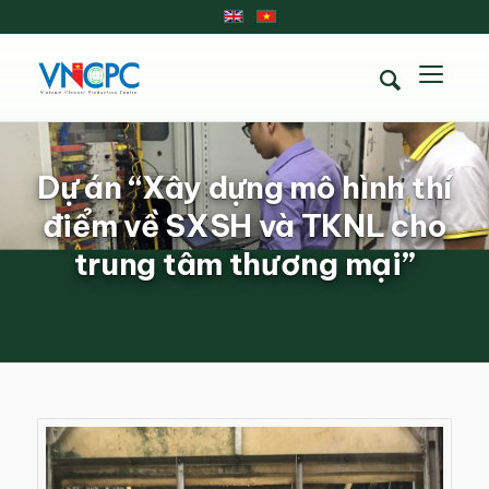
Dự án “Xây dựng mô hình thí
điểm về SXSH và TKNL cho
trung tâm thương mại”