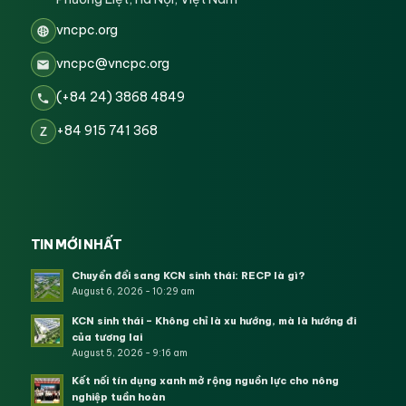
vncpc.org
vncpc@vncpc.org
(+84 24) 3868 4849
+84 915 741 368
Z
TIN MỚI NHẤT
Chuyển đổi sang KCN sinh thái: RECP là gì?
August 6, 2026 - 10:29 am
KCN sinh thái – Không chỉ là xu hướng, mà là hướng đi
của tương lai
August 5, 2026 - 9:16 am
Kết nối tín dụng xanh mở rộng nguồn lực cho nông
nghiệp tuần hoàn