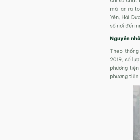
chỉ số chất 
mà lan ra to
Yên, Hải Dươ
số nơi đến 
Nguyên nhân
Theo thống 
2019, số lư
phương tiện
phương tiện 