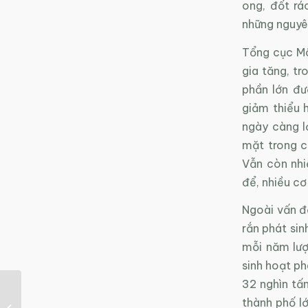
ong, đốt rá
những nguyê
Tổng cục Mô
gia tăng, tr
phần lớn đư
giảm thiểu h
ngày càng l
mặt trong c
Vẫn còn nhi
để, nhiều cơ
Ngoài vấn 
rắn phát sin
mỗi năm lượn
sinh hoạt ph
32 nghìn tấ
Bùng nổ đầu tư năng
thành phố lớ