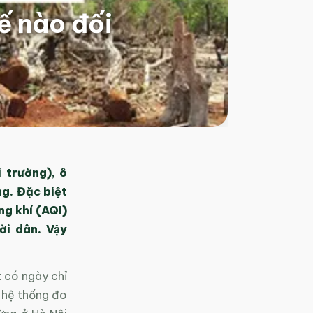
́ nào đối
 trường), ô
g. Đặc biệt
ng khí (AQI)
i dân. Vậy
t có ngày chỉ
 hệ thống đo