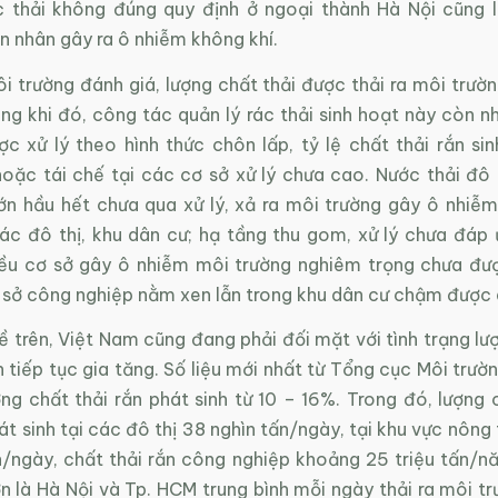
c thải không đúng quy định ở ngoại thành Hà Nội cũng 
n nhân gây ra ô nhiễm không khí.
i trường đánh giá, lượng chất thải được thải ra môi trườ
ong khi đó, công tác quản lý rác thải sinh hoạt này còn n
ợc xử lý theo hình thức chôn lấp, tỷ lệ chất thải rắn si
oặc tái chế tại các cơ sở xử lý chưa cao. Nước thải đô t
ớn hầu hết chưa qua xử lý, xả ra môi trường gây ô nhiễ
ác đô thị, khu dân cư; hạ tầng thu gom, xử lý chưa đáp 
ều cơ sở gây ô nhiễm môi trường nghiêm trọng chưa được
 sở công nghiệp nằm xen lẫn trong khu dân cư chậm được d
đề trên, Việt Nam cũng đang phải đối mặt với tình trạng lư
h tiếp tục gia tăng. Số liệu mới nhất từ Tổng cục Môi trườn
g chất thải rắn phát sinh từ 10 – 16%. Trong đó, lượng c
át sinh tại các đô thị 38 nghìn tấn/ngày, tại khu vực nôn
n/ngày, chất thải rắn công nghiệp khoảng 25 triệu tấn/nă
n là Hà Nội và Tp. HCM trung bình mỗi ngày thải ra môi t