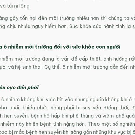
à túi ni lông.
̀ng gây tổn hại đến môi trường nhiều hơn thì chúng ta và
ng chịu nhiều nguy hiểm hơn. Sức khỏe của hành tinh là s
 ô nhiễm môi trường đối với sức khỏe con người
nhiễm môi trường đang là vấn đề cấp thiết, ảnh hưởng rất
ời và hệ sinh thái. Cụ thể, ô nhiễm môi trường dẫn đến 
êu cực đến phổi
 ô nhiễm không khí, việc hít vào những nguồn không khí ô
ho phổi, khiến chức năng phổi bị suy yếu. Đồng thời, đ
nh hen suyễn, bệnh hô hấp khí phế thũng và viêm phế quản
 nhiễm này khiến bệnh tình nặng hơn. Theo một số nghiên
cao bị mắc bệnh hen suyễn khi sống gần những khu vực bị 