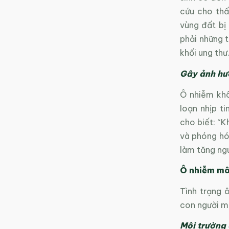
cứu cho thấ
vùng đất bị
phải những t
khối ung thư
Gây ảnh hư
Ô nhiễm khô
loạn nhịp t
cho biết: “
và phóng hó
làm tăng ngu
Ô nhiễm môi
Tình trạng 
con người mà
Môi trường