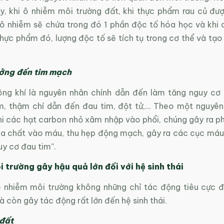
y, khi ô nhiễm môi trường đất, khi thực phẩm rau củ đượ
 ô nhiễm sẽ chứa trong đó 1 phần độc tố hóa học và khi 
hực phẩm đó, lượng độc tố sẽ tích tụ trong cơ thể và tạo
.
ởng đến tim mạch
ng khí là nguyên nhân chính dẫn đến làm tăng nguy cơ
im, thậm chí dẫn đến đau tim, đột tử,… Theo một nguyên
Khi các hạt carbon nhỏ xâm nhập vào phổi, chúng gây ra p
a chất vào máu, thu hẹp động mạch, gây ra các cục máu
y cơ đau tim”.
 trường gây hậu quả lớn đối với hệ sinh thái
ô nhiễm môi trường không những chỉ tác động tiêu cực 
 còn gây tác động rất lớn đến hệ sinh thái.
 đất