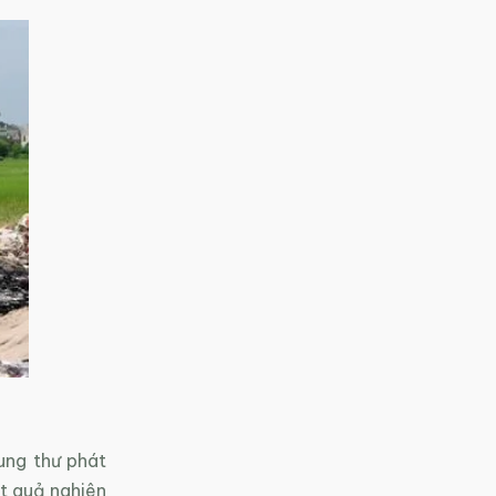
ung thư phát
t quả nghiên