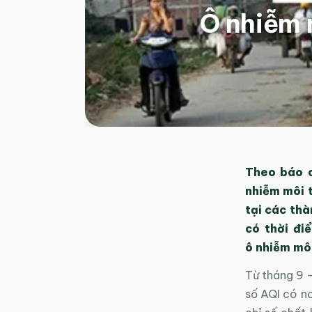
Ô nhiễm m
Theo báo c
nhiễm môi 
tại các thà
có thời đi
ô
nhiễm môi 
Từ tháng 9 –
số AQI có n