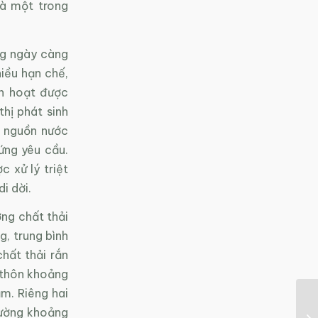
là một trong
ng ngày càng
hiều hạn chế,
nh hoạt được
hị phát sinh
m nguồn nước
ứng yêu cầu.
 xử lý triệt
i dời.
ợng chất thải
g, trung bình
hất thải rắn
g thôn khoảng
m. Riêng hai
rường khoảng