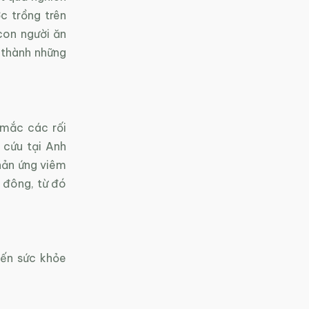
c trồng trên
con người ăn
 thành những
 mắc các rối
 cứu tại Anh
hản ứng viêm
 đông, từ đó
đến sức khỏe