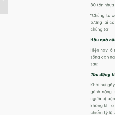
lượng tái tạo toàn cầu
80 tấn nhựa v
“Chúng ta ca
tương lai cà
chúng ta”
Hậu quả của
Hiện nay, ô 
sống con ngư
sau:
Tác động ti
Khói bụi gây
gánh nặng c
người bị bệ
không khí ô
chiếm tỷ lệ 