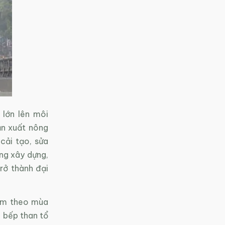
 lớn lên môi
ản xuất nông
cải tạo, sửa
ng xây dựng,
rở thành đại
iễm theo mùa
 bếp than tổ