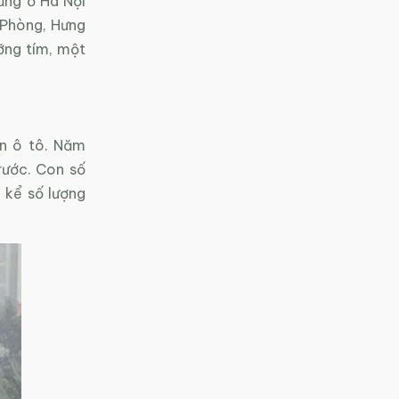
dừng ở Hà Nội
 Phòng, Hưng
ưỡng tím, một
ìn ô tô. Năm
rước. Con số
 kể số lượng