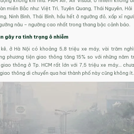
lượng không khí như: PAM Air, Air Visual, ô nhiễm không 
àn miền Bắc như: Việt Trì, Tuyên Quang, Thái Nguyên, Hải
ng, Ninh Bình, Thái Bình, hầu hết ở ngưỡng đỏ, xấp xỉ ng
ngưỡng nâu – ngưỡng cao nhất trong thang bậc cảnh báo.
 gây ra tình trạng ô nhiễm
kê, ở Hà Nội có khoảng 5,8 triệu xe máy, vài trăm ngh
ợng phương tiện giao thông tăng 15% so với những năm t
 giao thông ở Tp. HCM rất lớn với 7,5 triệu xe máy… chưa
giao thông di chuyển qua hai thành phố này cũng không ít.