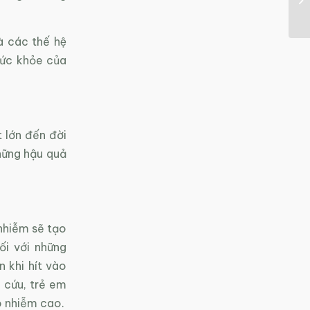
 các thế hệ
ức khỏe của
 lớn đến đời
những hậu quả
 nhiễm sẽ tạo
ối với những
 khi hít vào
 cứu, trẻ em
ô nhiễm cao.