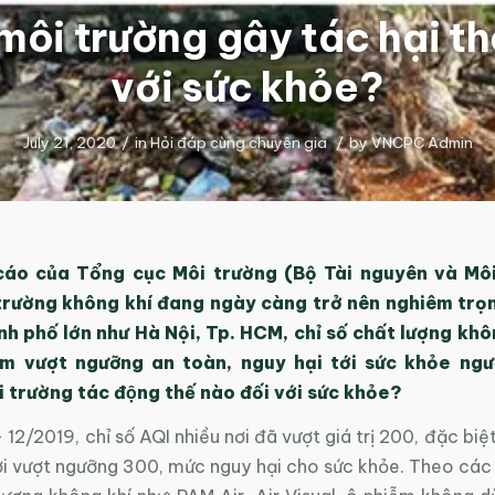
ôi trường gây tác hại thê
với sức khỏe?
July 21, 2020
/
in
Hỏi đáp cùng chuyên gia
/
by
VNCPC Admin
áo của Tổng cục Môi trường (Bộ Tài nguyên và Môi
trường không khí đang ngày càng trở nên nghiêm trọn
nh phố lớn như Hà Nội, Tp. HCM, chỉ số chất lượng khô
ểm vượt ngưỡng an toàn, nguy hại tới sức khỏe ngườ
trường tác động thế nào đối với sức khỏe?
 12/2019, chỉ số AQI nhiều nơi đã vượt giá trị 200, đặc biệ
ơi vượt ngưỡng 300, mức nguy hại cho sức khỏe. Theo các