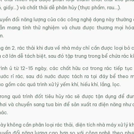
, giấy…) và chất thải dễ phân hủy (thực phẩm, rau…).
huyển đổi năng lượng của các công nghệ dạng này thường 
ẫn mang tính thử nghiệm và chưa được thương mại hóa
n.
 án 2, rác thải khi đưa về nhà máy chỉ cần được loại bỏ 
ệu cỡ lớn dễ tách biệt, sau đó tập trung trong bể chứa rác kí
ình ủ từ 12-15 ngày, các chất hữu cơ trong rác tiếp tục 
nước rỉ rác, sau đó nước được tách ra tại đáy bể theo m
o gồm các quá trình xử lý yếm khí, hiếu khí, lắng, lọc.
trong quá trình đốt tiêu hủy rác sẽ được tận dụng để đu
 hơi và chuyển sang tua bin để sản xuất ra điện năng như
hác.
y không cần phân loại rác thải, diện tích nhà máy xử lý k
huyển đổi năng lượng cao hơn so với công nghệ theo phươ