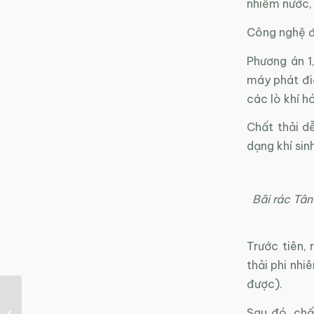
nhiễm nước,
Công nghệ đi
Phương án 1
máy phát điệ
các lò khí h
Chất thải d
dạng khí sin
Bãi rác Tân
Trước tiên,
thải phi nhiê
được).
Ô nhiễm môi trường
Sau đó, chất
gây tác hại thế nào