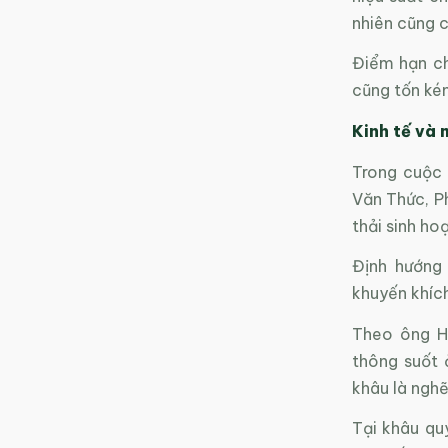
nhiên cũng 
Điểm hạn ch
cũng tốn kém
Kinh tế và
Trong cuộc 
Văn Thức, Ph
thải sinh hoạ
Định hướng 
khuyến khích
Theo ông Ho
thông suốt 
khâu là ngh
Tại khâu qu