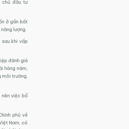
, chủ đầu tư
ốn ở gần bất
 năng lượng.
 sau khi vấp
iệp đánh giá
dài hàng năm,
 môi trường,
 nên việc bổ
hính phủ về
 Việt Nam, có