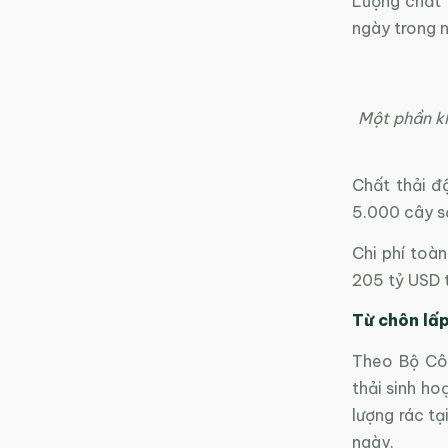
Lượng chất t
ngày trong 
Một phần kh
Chất thải đ
5.000 cây s
Chi phí toàn
205 tỷ USD 
Từ chôn lấp
Theo Bộ Côn
thải sinh ho
lượng rác t
ngày.