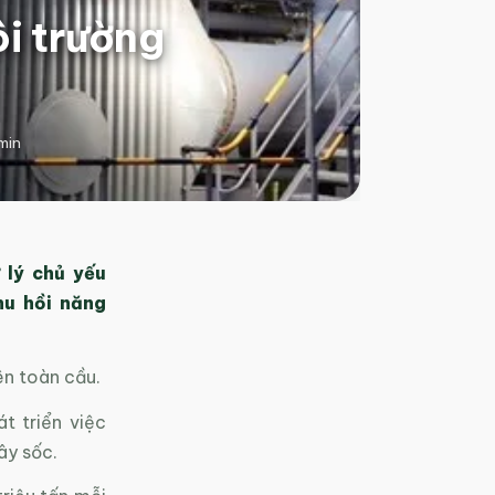
ôi trường
min
 lý chủ yếu
hu hồi năng
ên toàn cầu.
t triển việc
ây sốc.