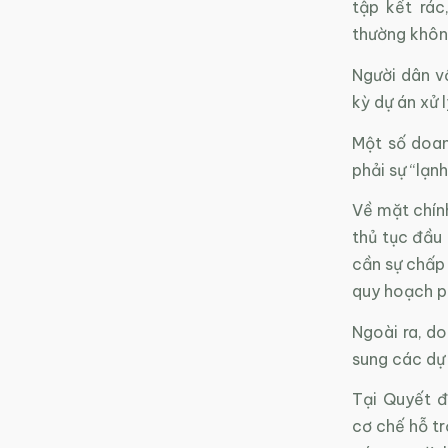
tập kết rác
thường không
Người dân v
kỳ dự án xử 
Một số doan
phải sự “lạnh
Về mặt chín
thủ tục đầu 
cần sự chấp 
quy hoạch p
Ngoài ra, d
sung các dự 
Tại Quyết 
cơ chế hỗ tr