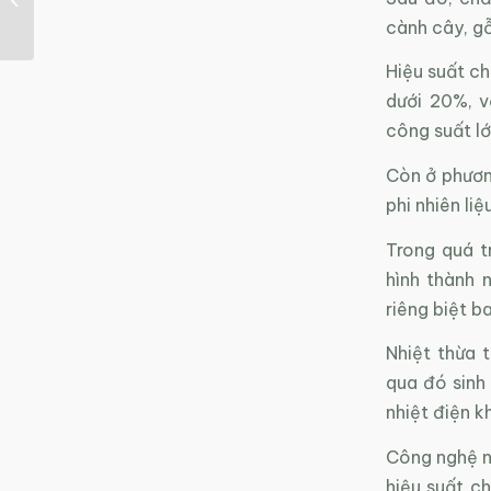
đối với sức...
cành cây, gỗ
Hiệu suất c
dưới 20%, v
công suất lớ
Còn ở phương
phi nhiên li
Trong quá tr
hình thành 
riêng biệt ba
Nhiệt thừa 
qua đó sinh
nhiệt điện k
Công nghệ nà
hiệu suất c