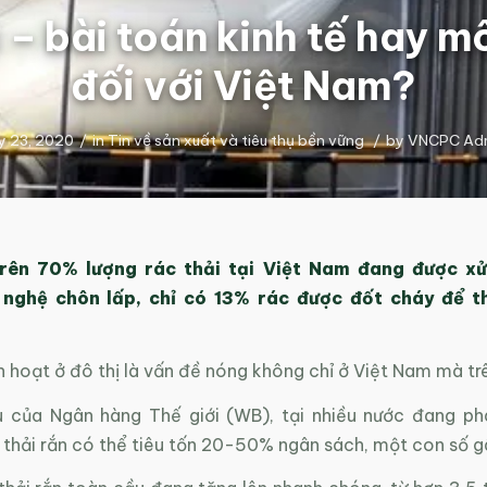
 – bài toán kinh tế hay m
đối với Việt Nam?
ly 23, 2020
/
in
Tin về sản xuất và tiêu thụ bền vững
/
by
VNCPC Ad
trên 70% lượng rác thải tại Việt Nam đang được xử
nghệ chôn lấp, chỉ có 13% rác được đốt cháy để t
nh hoạt ở đô thị là vấn đề nóng không chỉ ở Việt Nam mà tr
u của Ngân hàng Thế giới (WB), tại nhiều nước đang phá
 thải rắn có thể tiêu tốn 20-50% ngân sách, một con số g