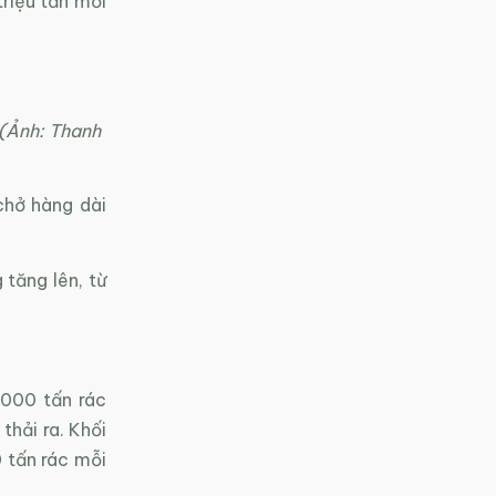
riệu tấn mỗi
 (Ảnh: Thanh
chở hàng dài
 tăng lên, từ
.000 tấn rác
thải ra. Khối
 tấn rác mỗi