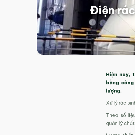
Điện rác
Ju
Hiện nay, 
bằng công 
lượng.
Xử lý rác si
Theo số liệ
quản lý chất