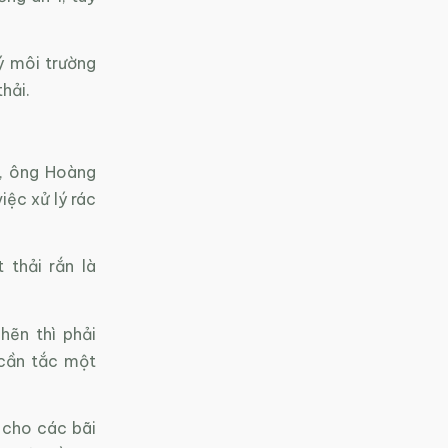
ý môi trường
hải.
g, ông Hoàng
ệc xử lý rác
 thải rắn là
hẽn thì phải
 cần tắc một
 cho các bãi