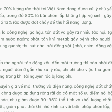
ên 70% lượng rác thải tại Việt Nam đang được xử lý chủ y
ấp, trong đó 80% là bãi chôn lấp không hợp vệ sinh, gây
có 13% rác được đốt cháy để thu hồi năng lượng.
 là công nghệ lạc hậu, tốn đất và gây ra nhiều tác hại, t
ễm nước ngầm; phát tán khí metal; gây bệnh cho người
xung quanh; thu hút các loài động vật (chó, chim, động v
ấp rác ngoài tác động xấu đến môi trường thì còn phải đố
 người dân ở gần khu xử lý rác, chi phí cho việc thu gom
g trong khi tài nguyên rác bị lãng phí.
uyên gia về môi trường và điện năng, công nghệ đốt chất
y càng được áp dụng rộng rãi do có một số ưu điểm nổi bậ
hác, như giảm được 90-95% thể tích và khối lượng chất 
ệt; giảm phát thải khí nhà kính so với biện pháp chôn lấp;