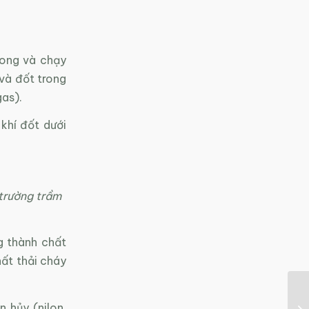
rong và chạy
 và đốt trong
gas).
khí đốt dưới
 trường trầm
g thành chất
chất thải cháy
 hủy (nilon,