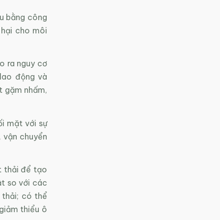
ếu bằng công
 hại cho môi
ạo ra nguy cơ
 lao động và
ật gặm nhấm,
i mặt với sự
, vận chuyển
 thải để tạo
t so với các
thải; có thể
 giảm thiểu ô