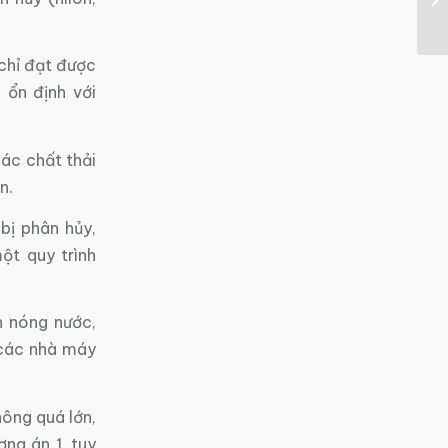
chỉ đạt được
 ổn định với
các chất thải
n.
bị phân hủy,
ột quy trình
n nóng nước,
 các nhà máy
hông quá lớn,
ng án 1, tuy