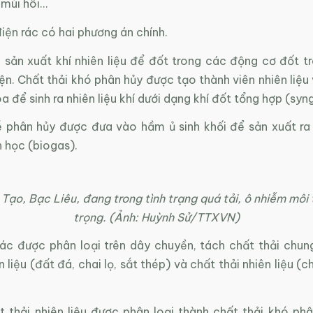
 mùi hôi…
ện rác có hai phương án chính.
, sản xuất khí nhiên liệu để đốt trong các động cơ đốt t
n. Chất thải khó phân hủy được tạo thành viên nhiên liệu
óa để sinh ra nhiên liệu khí dưới dạng khí đốt tổng hợp (syn
ễ phân hủy được đưa vào hầm ủ sinh khối để sản xuất ra 
h học (biogas).
 Tạo, Bạc Liêu, đang trong tình trạng quá tải, ô nhiễm môi
trọng. (Ảnh: Huỳnh Sử/TTXVN)
 rác được phân loại trên dây chuyền, tách chất thải chun
n liệu (đất đá, chai lọ, sắt thép) và chất thải nhiên liệu (
 thải nhiên liệu được phân loại thành chất thải khó phân