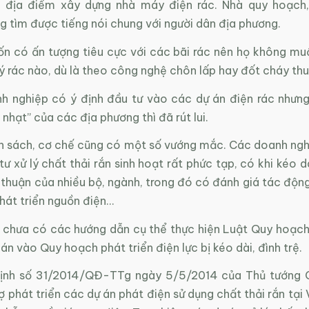
, địa điểm xây dựng nhà máy điện rác. Nhà quy hoạch
 tìm được tiếng nói chung với người dân địa phương.
ốn có ấn tượng tiêu cực với các bãi rác nên họ không mu
lý rác nào, dù là theo công nghệ chôn lấp hay đốt cháy thu
h nghiệp có ý định đầu tư vào các dự án điện rác nhưng
 nhạt” của các địa phương thì đã rút lui.
h sách, cơ chế cũng có một số vướng mắc. Các doanh ngh
tư xử lý chất thải rắn sinh hoạt rất phức tạp, có khi kéo 
thuận của nhiều bộ, ngành, trong đó có đánh giá tác động
hát triển nguồn điện…
o chưa có các hướng dẫn cụ thể thực hiện Luật Quy hoạch
án vào Quy hoạch phát triển điện lực bị kéo dài, đình trệ.
định số 31/2014/QĐ-TTg ngày 5/5/2014 của Thủ tướng C
ợ phát triển các dự án phát điện sử dụng chất thải rắn tại