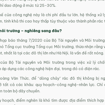
chỉ dao động ở mức từ 25-30%.
ế của công nghệ này là chi phí đầu tư lớn, hệ thống xử l
, tính khả thi cao hay thấp tùy thuộc vào thành phần rác t
 môi trường – nghiêng sang đâu?
họp báo tháng 7/2020 của Bộ Tài nguyên và Môi trườn
ó Tổng cục trưởng Tổng cục Môi trường, thừa nhận rằng vi
t, nhất là tại các đô thị lớn như Hà Nội, là vấn đề rất nóng.
của Bộ Tài nguyên và Môi trường trong việc xử lý chất
 áp dụng các công nghệ hiện đại, trong đó có điện rác.
àng Văn Thức, để “dòng chảy” rác đô thị không bị ng
ở tất cả các khâu: quy hoạch-công nghệ-nhân lực. Chỉ
ẽn toàn bộ dây chuyền.
y hoạch, điểm nghẽn là khó tìm được địa điểm thích hợp