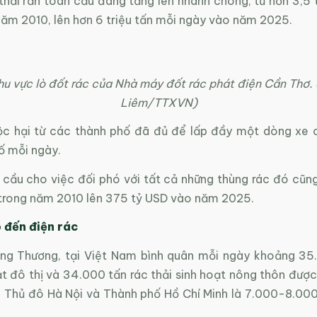
hải rắn toàn cầu đang tăng lên nhanh chóng, từ hơn 3,5 t
năm 2010, lên hơn 6 triệu tấn mỗi ngày vào năm 2025.
u vực lò đốt rác của Nhà máy đốt rác phát điện Cần Thơ.
Liêm/TTXVN)
ộc hại từ các thành phố đã đủ để lấp đầy một dòng xe 
ố mỗi ngày.
 cầu cho việc đối phó với tất cả những thùng rác đó cũng
trong năm 2010 lên 375 tỷ USD vào năm 2025.
 đến điện rác
g Thương, tại Việt Nam bình quân mỗi ngày khoảng 35
ạt đô thị và 34.000 tấn rác thải sinh hoạt nông thôn được 
ại Thủ đô Hà Nội và Thành phố Hồ Chí Minh là 7.000-8.000