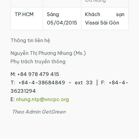
Đà Nẵng
TP.HCM
Sáng
Khách sạn
05/04/2015
Vissai Sài Gòn
Thông tin liên hệ
Nguyễn Thị Phương Nhung (Ms.)
Phụ trách truyền thông
M: +84 978 479 415
T: +84-4-38684849 – ext 33 | F: +84-4-
36231294
E:
nhung.ntp@vncpc.org
Theo Admin GetGreen