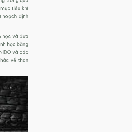
ng trong quá
 mục tiêu khí
à hoạch định
h học và đưa
sinh học bằng
 UNIDO và các
khác về than