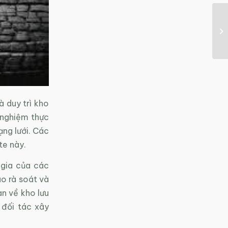
 duy trì kho
h nghiệm thực
ạng lưới. Các
te này.
 gia của các
o rà soát và
an về kho lưu
 đối tác xây