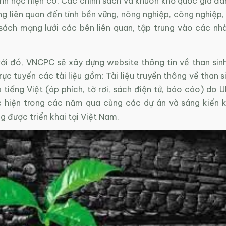
inh học hiện có; Các chính sách và khuôn khổ quốc gia đa
ng liên quan đến tính bền vững, nông nghiệp, công nghiệp,
sách mạng lưới các bên liên quan, tập trung vào các nh
ới đó, VNCPC sẽ xây dựng website thông tin về than sin
trực tuyến các tài liệu gồm: Tài liệu truyền thông về than 
 tiếng Việt (áp phích, tờ rơi, sách điện tử, báo cáo) do
c hiện trong các năm qua cùng các dự án và sáng kiến 
g được triển khai tại Việt Nam.