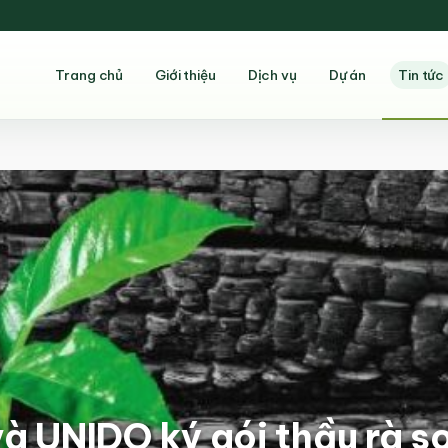
Trang chủ
Giới thiệu
Dịch vụ
Dự án
Tin tức
 UNIDO ký gói thầu rà s