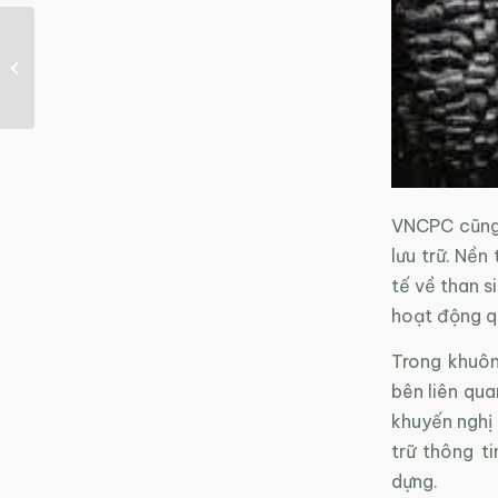
Phát triển bề mặt
chống thấm nước siêu
hiệu quả
VNCPC cũng 
lưu trữ. Nền
tế về than s
hoạt động q
Trong khuôn
bên liên qua
khuyến nghị 
trữ thông t
dựng.