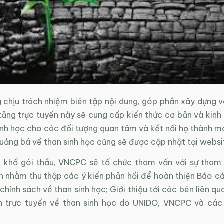
chịu trách nhiệm biên tập nội dung, góp phần xây dựng và
 tảng trực tuyến này sẽ cung cấp kiến thức cơ bản và kin
inh học cho các đối tượng quan tâm và kết nối họ thành m
uảng bá về than sinh học cũng sẽ được cập nhật tại websi
 khổ gói thầu, VNCPC sẽ tổ chức tham vấn với sự tham
n nhằm thu thập các ý kiến phản hồi để hoàn thiện Báo cá
chính sách về than sinh học; Giới thiệu tới các bên liên qu
in trực tuyến về than sinh học do UNIDO, VNCPC và các