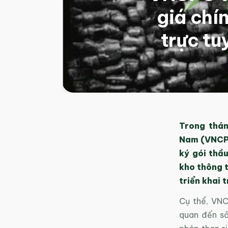
giá chí
trực tu
Trong thá
Nam (VNCPC
ký gói thầ
kho thông t
triển khai 
Cụ thể, VNC
quan đến sả