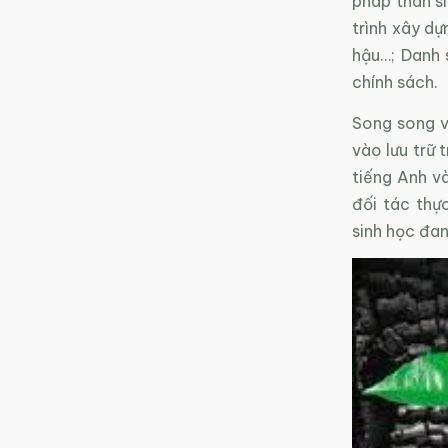
pháp than s
trình xây dự
hậu…; Danh 
chính sách.
Song song v
vào lưu trữ 
tiếng Anh và
đối tác thự
sinh học đan