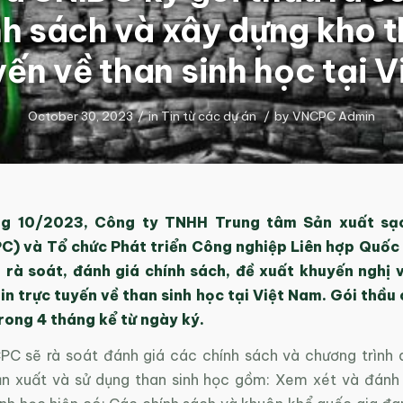
nh sách và xây dựng kho t
yến về than sinh học tại 
October 30, 2023
/
in
Tin từ các dự án
/
by
VNCPC Admin
ng 10/2023, Công ty TNHH Trung tâm Sản xuất sạc
) và Tổ chức Phát triển Công nghiệp Liên hợp Quốc
u rà soát, đánh giá chính sách, đề xuất khuyến nghị 
in trực tuyến về than sinh học tại Việt Nam. Gói thầu 
trong 4 tháng kể từ ngày ký.
PC sẽ rà soát đánh giá các chính sách và chương trình q
n xuất và sử dụng than sinh học gồm: Xem xét và đánh 