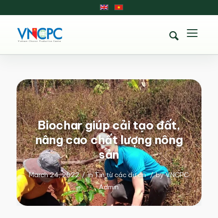
Biochar giúp cải tạo đất,
nâng cao chất lượng nông
sản
March 24, 2022
/
in
Tin từ các dự án
/
by
VNCPC
Admin