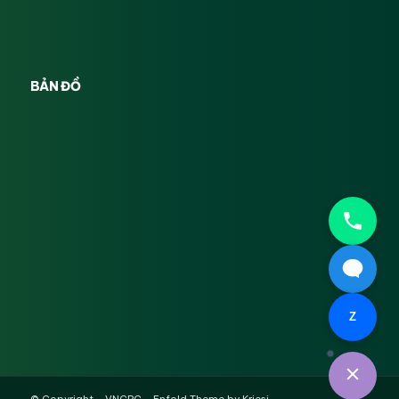
BẢN ĐỒ
Z
© Copyright -
VNCPC
-
Enfold Theme by Kriesi