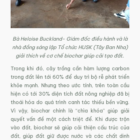
Bà Heloise Buckland- Giám đốc điều hành và là
nhà đồng sáng lập Tổ chức HUSK (Tây Ban Nha)
giải thích về cơ chế biochar giúp cải tạo đất.
Trong khi đó, cây trồng cần hàm lượng carbon
trong đất lên tới 60% để duy trì bộ rễ phát triển
khỏe mạnh. Nhưng theo ước tính, trên toàn cầu
hiện có tới 30% diện tích đất nông nghiệp đã bị
thoái hóa do quá trình canh tác thiếu bền vững.
Vì vậy, biochar chính là “chìa khóa” giúp giải
quyết vấn đề một cách triệt để. Khi được trộn
vào đất, biochar sẽ giúp cải thiện cấu trúc của
đất, giúp đất giữ được nước và các chất dinh