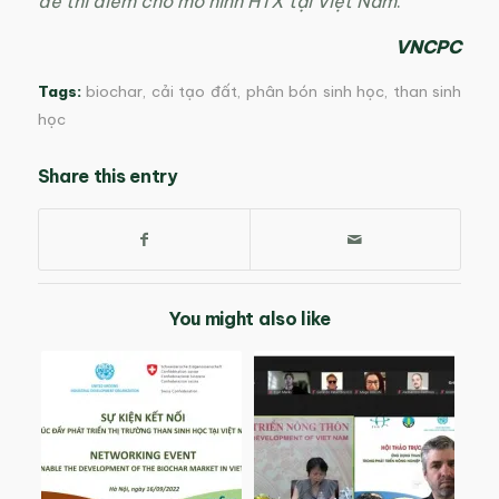
để thí điểm cho mô hình HTX tại Việt Nam
.
VNCPC
Tags:
biochar
,
cải tạo đất
,
phân bón sinh học
,
than sinh
học
Share this entry
You might also like