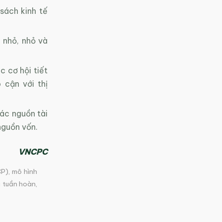
sách kinh tế
 nhỏ, nhỏ và
 cơ hội tiết
 cận với thị
ác nguồn tài
nguồn vốn.
VNCPC
CP)
,
mô hình
 tuần hoàn
,