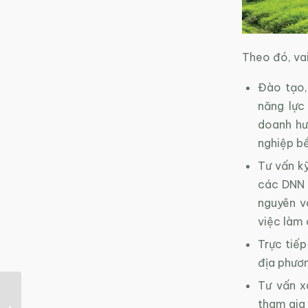
Theo đó, vai
Đào tạo,
năng lực
doanh hư
nghiệp bề
Tư vấn k
các DNN 
nguyên v
việc làm 
Trực tiếp
địa phươn
Tư vấn x
Ra mắt tính năng mới
tham gia 