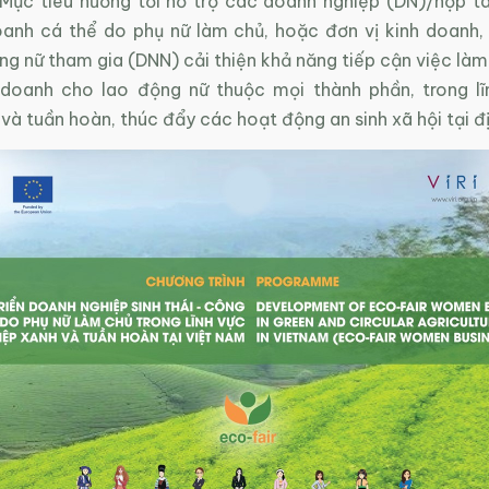
 Mục tiêu hướng tới hỗ trợ các doanh nghiệp (DN)/hợp t
oanh cá thể do phụ nữ làm chủ, hoặc đơn vị kinh doanh,
ng nữ tham gia (DNN) cải thiện khả năng tiếp cận việc là
 doanh cho lao động nữ thuộc mọi thành phần, trong l
và tuần hoàn, thúc đẩy các hoạt động an sinh xã hội tại đ