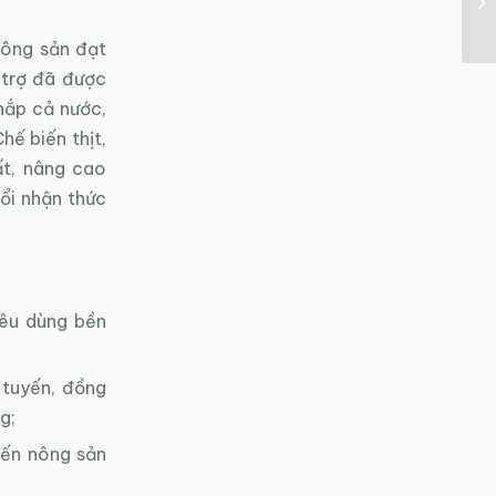
nông sản đạt
 trợ đã được
hắp cả nước,
hế biến thịt,
uất, nâng cao
ổi nhận thức
iêu dùng bền
 tuyến, đồng
g;
iến nông sản