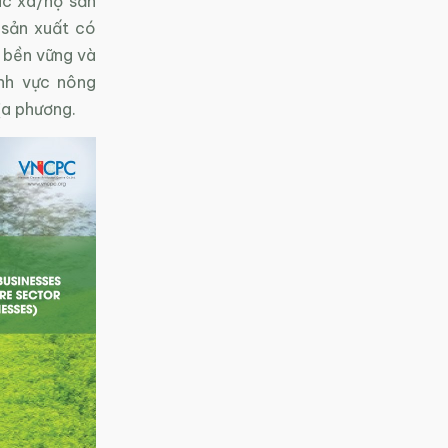
ác xã/hộ sản
 sản xuất có
m bền vững và
ĩnh vực nông
ịa phương.