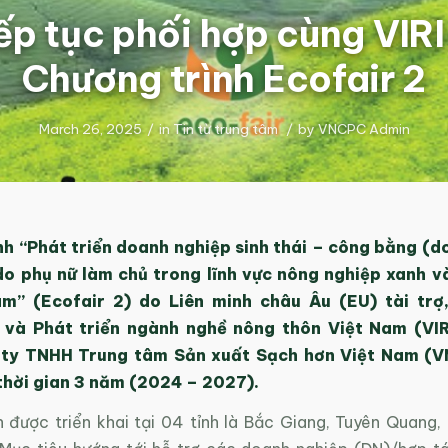
p tục phối hợp cùng VIRI 
Chương trình Ecofair 2
March 26, 2025
/
in
Tin từ trung tâm
/
by
VNCPC Admin
nh “Phát triển doanh nghiệp sinh thái – công bằng (d
do phụ nữ làm chủ trong lĩnh vực nông nghiệp xanh v
am” (Ecofair 2) do Liên minh châu Âu (EU) tài trợ
 và Phát triển ngành nghề nông thôn Việt Nam (VIR
 ty TNHH Trung tâm Sản xuất Sạch hơn Việt Nam (
thời gian 3 năm (2024 – 2027).
 được triển khai tại 04 tỉnh là Bắc Giang, Tuyên Quang, 