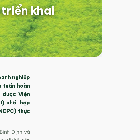
triển khai
oanh nghiệp
à tuần hoàn
, được Viện
I) phối hợp
VNCPC)
thực
Bình Định và