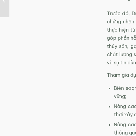
trên website Biochar
Việt Nam – Kết nối...
Trước đó, D
chứng nhận 
thực hiện t
góp phần hỗ 
thủy sản, gạ
chất lượng s
và sự tin dù
Tham gia dự
Biên soạ
vững;
Nâng cao
thời xây 
Nâng cao
thông qu