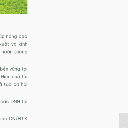
iúp nâng cao
xuất và kinh
n hoàn (nông
bền vững tại
Hiệu quả tài
à tạo cơ hội
 các DNN tại
o các DN/HTX