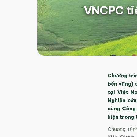
VNCPC tiế
Chương trì
bền vững) 
tại Việt N
Nghiên cứu
cùng Công
hiện trong 
Chương trình