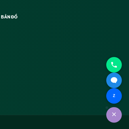
BẢN ĐỒ
Z