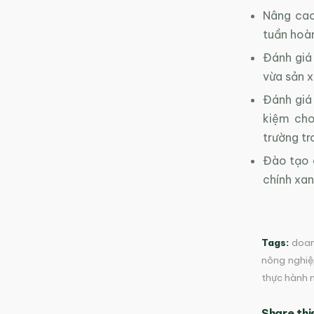
Nâng cao
tuần hoàn
Đánh giá 
vừa sản x
Đánh giá
kiệm cho
trường tr
Đào tạo c
chính xan
Tags:
doan
nông nghiệp
thực hành 
Share thi