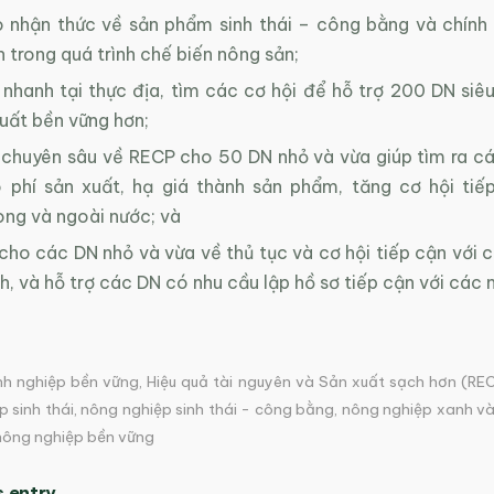
 nhận thức về sản phẩm sinh thái – công bằng và chính 
 trong quá trình chế biến nông sản;
nhanh tại thực địa, tìm các cơ hội để hỗ trợ 200 DN siêu
uất bền vững hơn;
 chuyên sâu về RECP cho 50 DN nhỏ và vừa giúp tìm ra các
 phí sản xuất, hạ giá thành sản phẩm, tăng cơ hội tiếp
ong và ngoài nước; và
ho các DN nhỏ và vừa về thủ tục và cơ hội tiếp cận với c
h, và hỗ trợ các DN có nhu cầu lập hồ sơ tiếp cận với các 
h nghiệp bền vững
,
Hiệu quả tài nguyên và Sản xuất sạch hơn (RE
 sinh thái
,
nông nghiệp sinh thái - công bằng
,
nông nghiệp xanh và
nông nghiệp bền vững
s entry