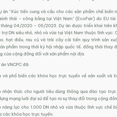
ự án “Xúc tiến cung và cầu cho các sản phẩm chế biến 
sinh thái – công bằng tại Việt Nam” (EcoFair) do EU tài
ừ tháng 04/2020 – 05/2023. Dự án được triển khai trên k
trợ DN siêu nhỏ, nhỏ và vừa tại Việt Nam thuộc lĩnh vực: C
o, hạt điều, rau củ và trái cây cải tiến quy trình sản x
ản phẩm trong thời kỳ hội nhập quốc tế, đồng thời thay đ
ng của cộng đồng đối với sản phẩm nội địa.
 án VNCPC đã:
n và phổ biến các khóa học trực tuyến về sản xuất và t
 nhận thức cho người tiêu dùng thông qua đào tạo trực
dựng mạng lưới đại sứ để tạo ra sự thay đổi trong cộng đồn
 năng lực cho 1.000 DN nhỏ và vừa thuộc lĩnh vực chế b
a các khóa học trực tuyến;