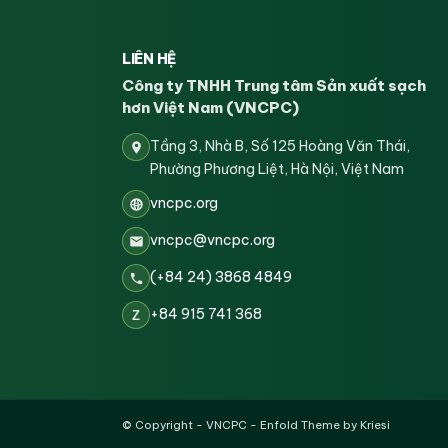
LIÊN HỆ
Công ty TNHH Trung tâm Sản xuất sạch
hơn Việt Nam (VNCPC)
Tầng 3, Nhà B, Số 125 Hoàng Văn Thái,
Phường Phương Liệt, Hà Nội, Việt Nam
vncpc.org
vncpc@vncpc.org
(+84 24) 3868 4849
+84 915 741 368
Z
© Copyright -
VNCPC
-
Enfold Theme by Kriesi