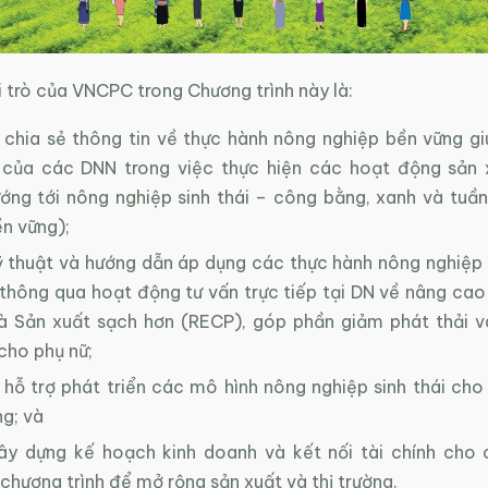
 trò của VNCPC trong Chương trình này là:
 chia sẻ thông tin về thực hành nông nghiệp bền vững g
 của các DNN trong việc thực hiện các hoạt động sản 
ớng tới nông nghiệp sinh thái – công bằng, xanh và tuầ
n vững);
ỹ thuật và hướng dẫn áp dụng các thực hành nông nghiệp 
thông qua hoạt động tư vấn trực tiếp tại DN về nâng cao 
à Sản xuất sạch hơn (RECP), góp phần giảm phát thải v
cho phụ nữ;
 hỗ trợ phát triển các mô hình nông nghiệp sinh thái cho
g; và
ây dựng kế hoạch kinh doanh và kết nối tài chính ch
chương trình để mở rộng sản xuất và thị trường.