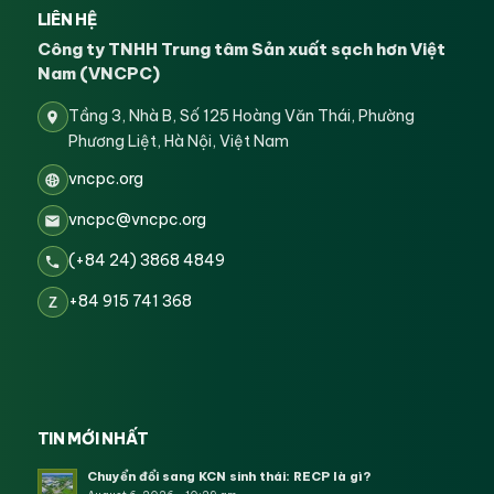
LIÊN HỆ
Công ty TNHH Trung tâm Sản xuất sạch hơn Việt
Nam (VNCPC)
Tầng 3, Nhà B, Số 125 Hoàng Văn Thái, Phường
Phương Liệt, Hà Nội, Việt Nam
vncpc.org
vncpc@vncpc.org
(+84 24) 3868 4849
+84 915 741 368
Z
TIN MỚI NHẤT
Chuyển đổi sang KCN sinh thái: RECP là gì?