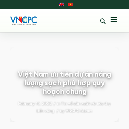
Việt Nam ưu tiên dự án năng
lượng sạch phù hợp quy
hoạch chung
February 16, 2022
/
in
Tin về sản xuất và tiêu thụ
bền vững
/
by
VNCPC Admin