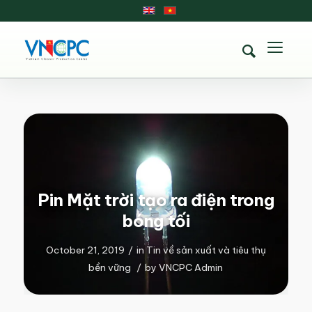
Pin Mặt trời tạo ra điện trong
bóng tối
October 21, 2019
/
in
Tin về sản xuất và tiêu thụ
bền vững
/
by
VNCPC Admin