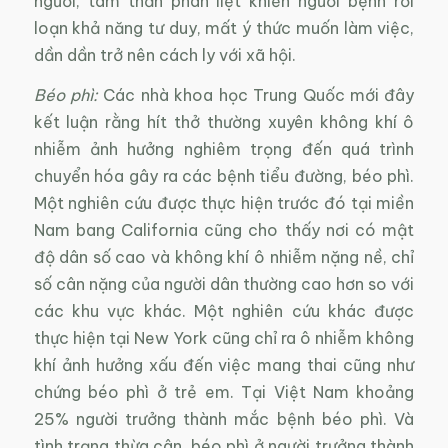
người, tâm thần phân liệt khiến người bệnh rối
loạn khả năng tư duy, mất ý thức muốn làm việc,
dần dần trở nên cách ly với xã hội.
Béo phì:
Các nhà khoa học Trung Quốc mới đây
kết luận rằng hít thở thường xuyên không khí ô
nhiễm ảnh hưởng nghiêm trọng đến quá trình
chuyển hóa gây ra các bệnh tiểu đường, béo phì.
Một nghiên cứu được thực hiện trước đó tại miền
Nam bang California cũng cho thấy nơi có mật
độ dân số cao và không khí ô nhiễm nặng nề, chỉ
số cân nặng của người dân thường cao hơn so với
các khu vực khác. Một nghiên cứu khác được
thực hiện tại New York cũng chỉ ra ô nhiễm không
khí ảnh hưởng xấu đến việc mang thai cũng như
chứng béo phì ở trẻ em. Tại Việt Nam khoảng
25% người trưởng thành mắc bệnh béo phì. Và
tình trạng thừa cân, béo phì ở người trưởng thành