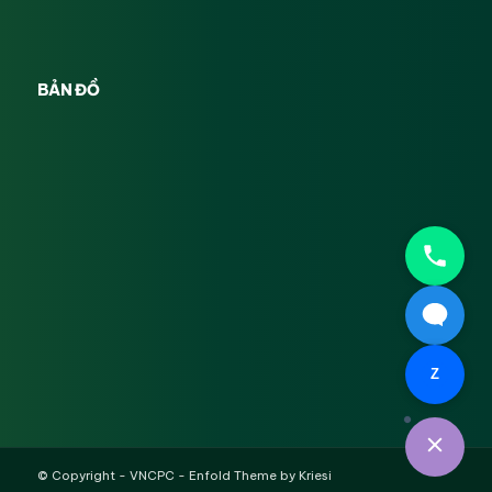
BẢN ĐỒ
Z
© Copyright -
VNCPC
-
Enfold Theme by Kriesi