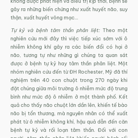
không được phát hiện và điều trị kịp thời, bệnh sẽ
gây ra những biến chứng như xuất huyết não, suy
thận, xuất huyết võng mạc…
Tự kỷ và bệnh tâm thần phân liệt:
Theo một
nghiên cứu mới đây thì việc tiếp xúc sớm với ô
nhiễm không khí gây ra các biến đổi có hại ở
não, tương tự như những gì chúng ta quan sát
được ở bệnh tự kỷ hay tâm thần phân liệt. Một
nhóm nghiên cứu đến từ ĐH Rochester, Mỹ đã thí
nghiệm trên 40 con chuột trong 270 ngày khi
đặt chúng giữa môi trường ô nhiễm mức độ trung
bình như mức độ ô nhiễm ở một thành phố. Kết
quả cho thấy não chuột lớn dần lên, khiến tế bào
não bị tổn thương, mà nguyên nhân có thể xuất
phát từ ô nhiễm không khí, hậu quả dẫn đến căn
bệnh tự kỷ và rối loạn tâm thần. Đối với con