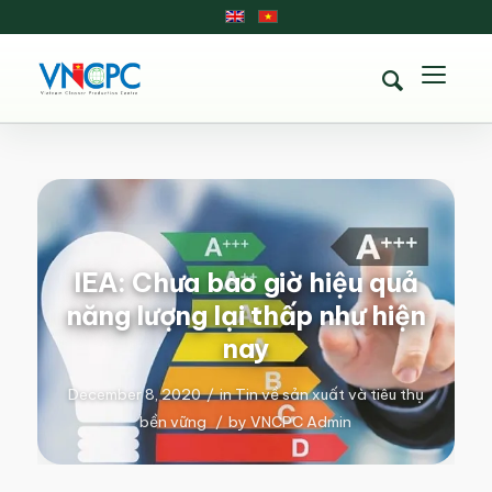
IEA: Chưa bao giờ hiệu quả
năng lượng lại thấp như hiện
nay
December 8, 2020
/
in
Tin về sản xuất và tiêu thụ
bền vững
/
by
VNCPC Admin