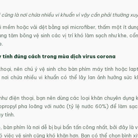
 cũng là nơi chứa nhiều vi khuẩn vì vậy cần phải thường xuy
i mềm hoặc vải dệt bằng sợi microfiber, thấm một ít dung
ng tăm bông vệ sinh các vị trí khó làm sạch như khe, cổn
e.
 tính đúng cách trong mùa dịch virus corona
thoại, nên chú ý vệ sinh cho bàn phím máy tính hoặc lapt
 nơi chứa nhiều vi khuẩn có thể lây lan ảnh hưởng sức 
như điện thoại, bạn nên dùng các loại khăn chuyên dụng 
sopropyl pha loãng với nước (tỷ lệ nước 60%) để làm sạ
 tính.
, bàn phím là nơi dễ bị bụi bẩn tấn công nhất, bởi đây là vị
 việc vệ sinh cũng khó khăn hơn. Bạn có thể chọn bình xị