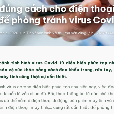
 đúng cách cho điện thoạ
 để phòng tránh virus Cov
ch 5, 2020
/
in
Tin về sản xuất và tiêu thụ bền vững
/
by
VNCPC Ad
cảnh tình hình virus Covid-19 diễn biến phức tạp nh
bảo vệ sức khỏe bằng cách đeo khẩu trang, rửa tay, 
 máy tính cũng thật sự cần thiết.
nh virus corona diễn biến phức tạp như hiện nay, việc đe
át khuẩn là vẫn chưa đủ. Bởi, theo thông tin từ các nhà k
us có thể nằm ở điện thoại di động, bàn phím máy tính và
sinh điện thoại, máy tính,… cũng rất cần thiết để phòng tr