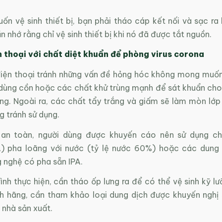
ốn vệ sinh thiết bị, bạn phải tháo cáp kết nối và sạc ra k
n nhớ rằng chỉ vệ sinh thiết bị khi nó đã được tắt nguồn.
n thoại với chất diệt khuẩn để phòng virus corona
điện thoại tránh những vấn đề hỏng hóc không mong muốn
 dùng cồn hoặc các chất khử trùng mạnh để sát khuẩn cho
ng. Ngoài ra, các chất tẩy trắng và giấm sẽ làm mòn lớ
g tránh sử dụng.
 an toàn, người dùng được khuyến cáo nên sử dụng chấ
A) pha loãng với nước (tỷ lệ nước 60%) hoặc các dung 
g nghệ có pha sẵn IPA.
ình thực hiện, cần tháo ốp lưng ra để có thể vệ sinh kỹ l
nh hãng, cần tham khảo loại dung dịch được khuyến nghị 
 nhà sản xuất.