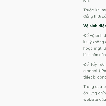
lan.
Trước khi mu
đồng thời cầ
Vệ sinh điệ
Để vệ sinh 
lưu ý không
hoặc mặt lư
hình nên cũn
Để tẩy rửa
alcohol (IP
thiết bị côn
Trong quá tr
ốp lưng chí
website của