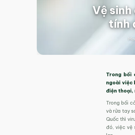
Vệ sinh
tính
Mar
Trong bối 
ngoài việc 
điện thoại,
Trong bối cả
và rửa tay s
Quốc thì vir
đó, việc vệ 