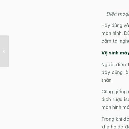
Điện thoại
Hãy dùng vả
màn hình. Dù
cắm tai ngh
Công bố chất lượng
môi trường không khí
Vệ sinh máy
trên nền tảng thiết...
Ngoài điện 
đây cũng là
thân.
Cũng giống 
dịch rượu i
màn hình máy
Trong khi đó
khe hở do đó