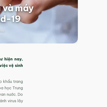
i và máy
id-19
min
ư hiện nay,
việc vệ sinh
o khẩu trang
hoa học Trung
 van nước. Do
ánh virus lây