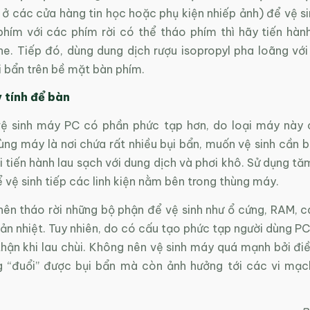
ở các cửa hàng tin học hoặc phụ kiện nhiếp ảnh) để vệ si
phím với các phím rời có thể tháo phím thì hãy tiến hành
he. Tiếp đó, dùng dung dịch rượu isopropyl pha loãng với
i bẩn trên bề mặt bàn phím.
 tính để bàn
vệ sinh máy PC có phần phức tạp hơn, do loại máy này c
ùng máy là nơi chứa rất nhiều bụi bẩn, muốn vệ sinh cần 
 tiến hành lau sạch với dung dịch và phơi khô. Sử dụng t
 vệ sinh tiếp các linh kiện nằm bên trong thùng máy.
nên tháo rời những bộ phận để vệ sinh như ổ cứng, RAM, c
ản nhiệt. Tuy nhiên, do có cấu tạo phức tạp người dùng P
thận khi lau chùi. Không nên vệ sinh máy quá mạnh bởi đi
 “đuổi” được bụi bẩn mà còn ảnh hưởng tới các vi mạ