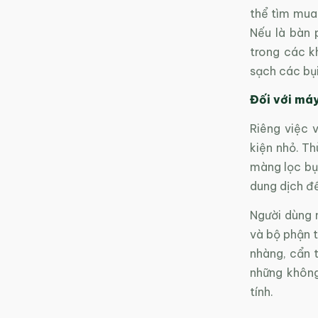
thể tìm mua 
Nếu là bàn 
trong các k
sạch các bụ
Đối với máy
Riêng việc 
kiện nhỏ. Th
màng lọc bụi
dung dịch để
Người dùng 
và bộ phận t
nhàng, cẩn 
những không
tính.