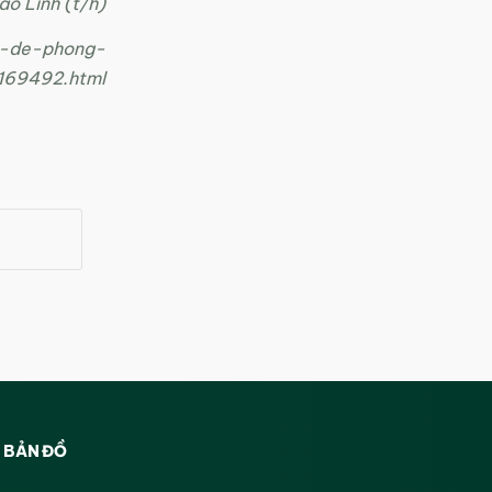
ảo Linh (t/h)
h-de-phong-
d169492.html
BẢN ĐỒ