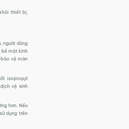
hỏi thiết bị,
, người dùng
 bề mặt kính
p bảo vệ màn
t isopropyl
dịch vệ sinh
ưỡng hơn. Nếu
sử dụng trên