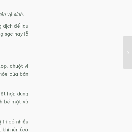
ên vệ sinh.
 dịch để lau
g sạc hay lỗ
op, chuột vì
khỏe của bản
kết hợp dung
ch bề mặt và
 trí có nhiều
t khí nén (có