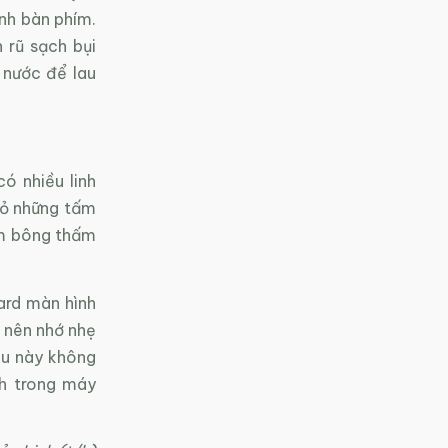
nh bàn phím.
 rũ sạch bụi
 nước để lau
ó nhiều linh
bỏ những tấm
ăm bông thấm
ard màn hình
C nên nhớ nhẹ
ều này không
ch trong máy