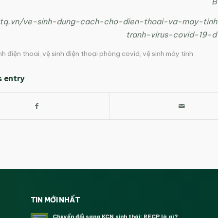
B
ietq.vn/ve-sinh-dung-cach-cho-dien-thoai-va-may-tin
tranh-virus-covid-19-
nh điện thoai
,
vệ sinh điện thoại phòng covid
,
vệ sinh máy tính
s entry
TIN MỚI NHẤT
Chuyển đổi sang KCN sinh thái: RECP là gì?