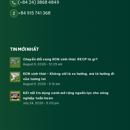
(+84 24) 3868 4849
+84 915 741 368
Z
TIN MỚI NHẤT
Chuyển đổi sang KCN sinh thái: RECP là gì?
August 6, 2026 - 10:29 am
KCN sinh thái – Không chỉ là xu hướng, mà là hướng đi
của tương lai
August 5, 2026 - 9:16 am
Kết nối tín dụng xanh mở rộng nguồn lực cho nông
nghiệp tuần hoàn
July 24, 2026 - 5:00 pm