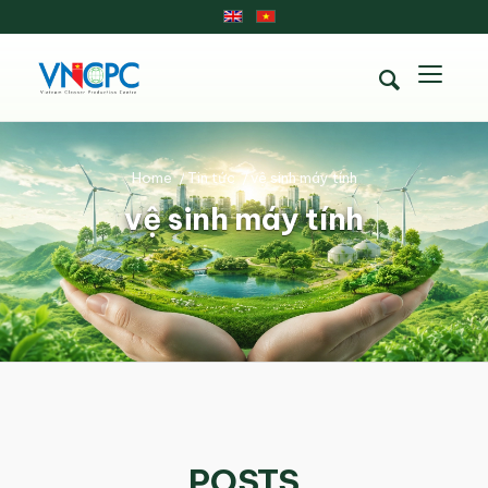
Home
/
Tin tức
/
vệ sinh máy tính
vệ sinh máy tính
POSTS