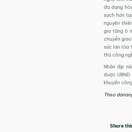
đa dạng hóa
sạch hơn tạ
nguyên thiên
gia tăng ô n
chuyển giao
sức lan tỏa 
thủ công ng
Nhân dịp nà
được UBND 
khuyến công
Theo danan
Share thi