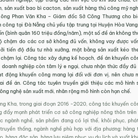
ản, sản xuất bao bì cacton, sản xuất hàng thủ công mỹ ng
ị, ông Phan Văn Kha – Giám đốc Sở Công Thương cho bi
 công tại Đà Nẵng chủ yếu tập trung tại Huyện Hòa Vang. 
ốn (bình quân 160 triệu đồng/năm), một số đề án không th
ộ chậm do các cơ sở không đủ vốn, không vay được vố
ởi tiến độ đầu tư nhà xưởng, mặt bằng sản xuất kéo the
bị chậm lại. Công tác xây dựng kế hoạch, đề án khuyến cô
 doanh nghiệp còn tâm lý e ngại, chưa nhận thức đầy đủ ý
t động khuyến công mang lại đối với đơn vị, nên chưa
hai đề án. Công tác tuyên truyền giới thiệu các mô hình 
ông nghệ sản xuất mới, nhân rộng mô hình còn hạn chế.
ng Kha, trong giai đoạn 2016 -2020, công tác khuyến cô
g đẩy mạnh phát triển cơ sở công nghiệp nông thôn trên 
c ngành nghề, sản phẩm đang có lợi thế, khôi phục, phát
truyền thống, ngành nghề phù hợp với địa phương: hàng
o, hàng đặc sản, hàng lưu niệm phục vụ du lịch và xuất kh