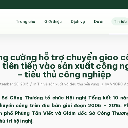
Trang chủ
Giới thiệu
Dịch vụ
Dự án
Tin tức
g cường hỗ trợ chuyển giao 
 tiên tiến vào sản xuất công n
– tiểu thủ công nghiệp
/
/
tember 28, 2015
in
Tin về sản xuất và tiêu thụ bền vững
by
VNCPC A
 Sở Công Thương tổ chức Hội nghị Tổng kết 10 nă
huyến công trên địa bàn giai đoạn 2005 – 2015. P
h phố Phùng Tấn Viết và Giám đốc Sở Công Thươn
ủ trì hội nghị.