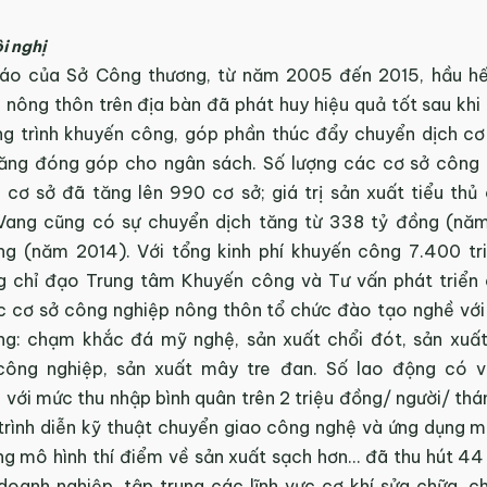
i nghị
áo của Sở Công thương, từ năm 2005 đến 2015, hầu hế
nông thôn trên địa bàn đã phát huy hiệu quả tốt sau khi 
ng trình khuyến công, góp phần thúc đẩy chuyển dịch cơ 
ăng đóng góp cho ngân sách. Số lượng các cơ sở công
 cơ sở đã tăng lên 990 cơ sở; giá trị sản xuất tiểu thủ
Vang cũng có sự chuyển dịch tăng từ 338 tỷ đồng (nă
ng (năm 2014). Với tổng kinh phí khuyến công 7.400 tr
 chỉ đạo Trung tâm Khuyến công và Tư vấn phát triển
c cơ sở công nghiệp nông thôn tổ chức đào tạo nghề với
g: chạm khắc đá mỹ nghệ, sản xuất chổi đót, sản xuấ
công nghiệp, sản xuất mây tre đan. Số lao động có v
ới mức thu nhập bình quân trên 2 triệu đồng/ người/ thán
trình diễn kỹ thuật chuyển giao công nghệ và ứng dụng 
ựng mô hình thí điểm về sản xuất sạch hơn… đã thu hút 44
doanh nghiệp, tập trung các lĩnh vực cơ khí sửa chữa, c