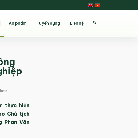
Ấn phẩm
Tuyển dụng
Liên hệ
công
ghiệp
dmin
m thực hiện
hó Chủ tịch
g Phan Văn