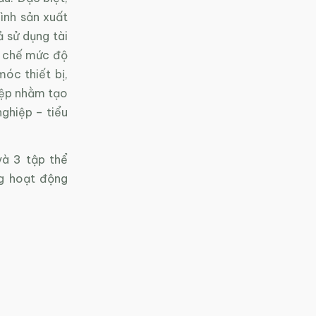
ình sản xuất
 sử dụng tài
ạn chế mức độ
óc thiết bị,
iệp nhằm tạo
nghiệp – tiểu
và 3 tập thể
g hoạt động