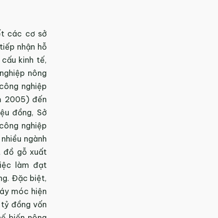
t các cơ sở
tiếp nhận hỗ
cấu kinh tế,
 nghiệp nông
 công nghiệp
m 2005) đến
iệu đồng, Sở
 công nghiệp
 nhiều ngành
t đồ gỗ xuất
iệc làm đạt
g. Đặc biệt,
máy móc hiện
 tỷ đồng vốn
hế biến nông