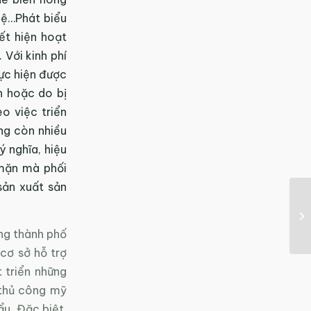
hệ…Phát biểu
ết hiện hoạt
Với kinh phí
ực hiện được
n hoặc do bị
o việc triển
ng còn nhiều
 nghĩa, hiệu
 mặn mà phối
sản xuất sản
ng thành phố
cơ sở hỗ trợ
 triển những
 thủ công mỹ
ẩu. Đặc biệt,