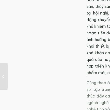
sản, thủy s
tại hội ngh
động khuyến
khá khiêm t
hoặc tiến đ
ảnh hưởng b
khai thiết 
khó khăn do
quả của hoạ
hợp triển k
Nâng cao chất lượng
phẩm mới, c
sản phẩm nhờ đổi mới
công nghệ
Cũng theo ô
sẽ tập trun
thúc đẩy cá
ngành nghề 
nghệ tinh xả