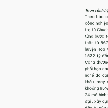
Toàn cảnh hộ
Theo báo c
công nghiệp 
trợ từ Chươ
từng bước t
thôn từ 667
huyện Hòa 
1.532 tỷ đồ
Công thương
phối hợp cá
nghề đa dạn
khẩu, may 
khoảng 85% v
24 mô hình 
đại , xây d
đầu tư của 