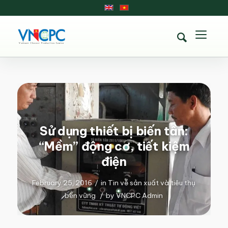
Sử dụng thiết bị biến tần:
“Mềm” động cơ, tiết kiệm
điện
February 25, 2016
/
in
Tin về sản xuất và tiêu thụ
bền vững
/
by
VNCPC Admin