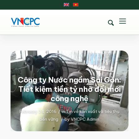
Công ty Nước ngầm Sài Gòn:
Tiết kiệm tiền tỷ nhờ đổi mới
công nghệ
February 24, 2016
/
in
Tin về sản xuất và tiêu thụ
bền vững
/
by
VNCPC Admin