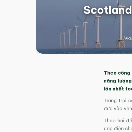
Scotland 
Augu
Theo công 
năng lượng
lớn nhất to
Trang trại 
đưa vào vận
Theo hai đố
cấp điện cho