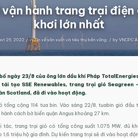
vận hành trang trại điện
khơi lớn nhất
st 25, 2022
/
in
Tin về sản xuất và tiêu thụ bền vững
/
by
VNCPC A
bố ngày 23/8 của ông lớn dầu khí Pháp TotalEnergies
 tái tạo SSE Renewables, trang trại gió Seagreen –
àn Scotland, đã đi vào hoạt động.
có tổng cộng 114 tua bin. Vào sáng 22/8, tuabin gió đầu 
 hành cách bờ biển quận Angus khoảng 27 km.
i tác, trang trại gió có tổng công suất 1.075 MW, đủ k
 1,6 triệu hộ gia đình. Dự kiến trang trại sẽ đi vào hoạt đ