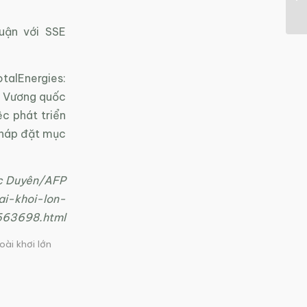
uận với SSE
talEnergies:
c Vương quốc
c phát triển
 Pháp đặt mục
c Duyên/AFP
ai-khoi-lon-
663698.html
oài khơi lớn