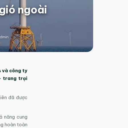
 gió ngoài
dmin
 và công ty
 trang trại
tiên đã được
hả năng cung
ộng hoàn toàn