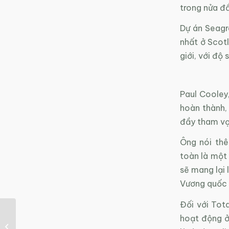
trong nửa đ
Dự án Seagre
nhất ở Scotl
giới, với độ
Paul Cooley
hoàn thành,
đầy tham vọ
Ông nói thê
toàn là một 
sẽ mang lại
Vương quốc 
Đối với Tota
Cảnh báo khí methane
hoạt động ở 
độc hại từ các bãi rác