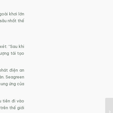
goài khơi lớn
 sâu nhất thế
ét: “Sau khi
ượng tái tạo
phát điện an
án. Seagreen
cung ứng của
u tiên đi vào
trên thế giới