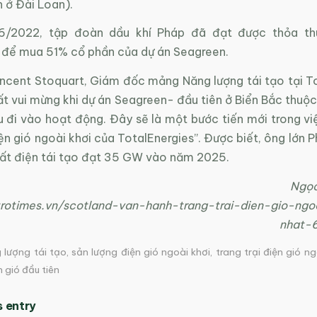
n ở Đài Loan).
6/2022, tập đoàn dầu khí Pháp đã đạt được thỏa th
để mua 51% cổ phần của dự án Seagreen.
ncent Stoquart, Giám đốc mảng Năng lượng tái tạo tại To
ất vui mừng khi dự án Seagreen- đầu tiên ở Biển Bắc thuộ
 đi vào hoạt động. Đây sẽ là một bước tiến mới trong việ
ện gió ngoài khơi của TotalEnergies”. Được biết, ông lớn
uất điện tái tạo đạt 35 GW vào năm 2025.
Ngọ
trotimes.vn/scotland-van-hanh-trang-trai-dien-gio-ngo
nhat-
lượng tái tạo
,
sản lượng điện gió ngoài khơi
,
trang trại điện gió ng
n gió đầu tiên
s entry