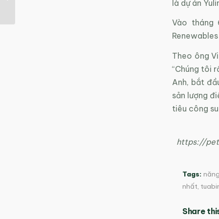
là dự án Yuli
thải
Vào tháng 
Renewables 
Theo ông Vi
“Chúng tôi r
Anh, bắt đầu
sản lượng đi
tiêu công s
https://pe
Tags:
năng 
nhất
,
tuabi
Share thi