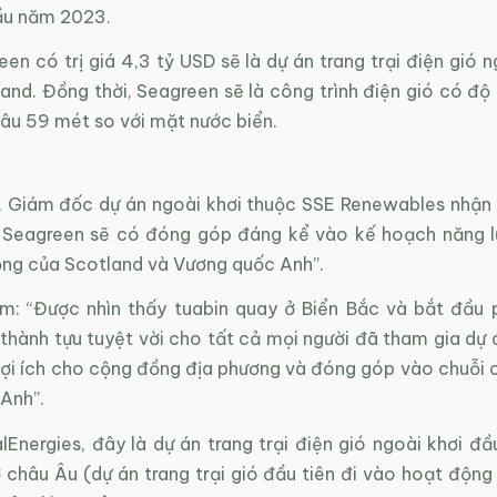
ầu năm 2023.
en có trị giá 4,3 tỷ USD sẽ là dự án trang trại điện gió n
and. Đồng thời, Seagreen sẽ là công trình điện gió có độ
 sâu 59 mét so với mặt nước biển.
, Giám đốc dự án ngoài khơi thuộc SSE Renewables nhận x
 Seagreen sẽ có đóng góp đáng kể vào kế hoạch năng l
ng của Scotland và Vương quốc Anh”.
m: “Được nhìn thấy tuabin quay ở Biển Bắc và bắt đầu 
thành tựu tuyệt vời cho tất cả mọi người đã tham gia dự 
 lợi ích cho cộng đồng địa phương và đóng góp vào chuỗi 
Anh”.
lEnergies, đây là dự án trang trại điện gió ngoài khơi đầ
châu Âu (dự án trang trại gió đầu tiên đi vào hoạt động 