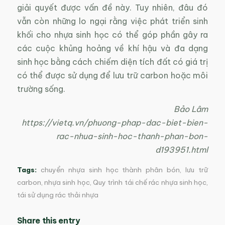
giải quyết được vấn đề này. Tuy nhiên, đâu đó
vẫn còn những lo ngại rằng việc phát triển sinh
khối cho nhựa sinh học có thể góp phần gây ra
các cuộc khủng hoảng về khí hậu và đa dạng
sinh học bằng cách chiếm diện tích đất có giá trị
có thể được sử dụng để lưu trữ carbon hoặc môi
trường sống.
Bảo Lâm
https://vietq.vn/phuong-phap-dac-biet-bien-
rac-nhua-sinh-hoc-thanh-phan-bon-
d193951.html
Tags:
chuyển nhựa sinh học thành phân bón
,
lưu trữ
carbon
,
nhựa sinh học
,
Quy trình tái chế rác nhựa sinh học
,
tái sử dụng rác thải nhựa
Share this entry