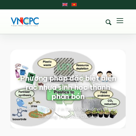
Phương pháp đặc biệt biến
rác nhựa sinh học thành
phân bón
November 18, 2021
/
in
Tin về sản xuất và tiêu thụ
bền vững
/
by
VNCPC Admin