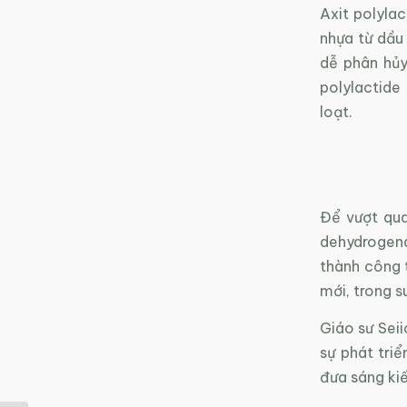
Axit polylac
nhựa từ dầu 
dễ phân hủy
polylactide
loạt.
Để vượt qua
dehydrogena
thành công t
mới, trong 
Giáo sư Seii
sự phát tri
đưa sáng kiế