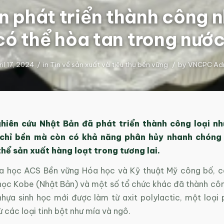
n phát triển thành công n
có thể hòa tan trong nước
il 17, 2024
/
in
Tin về sản xuất và tiêu thụ bền vững
/
by
VNCPC Ad
hiên cứu Nhật Bản đã phát triển thành công loại nh
chỉ bền mà còn có khả năng phân hủy nhanh chóng
thể sản xuất hàng loạt trong tương lai.
a học ACS Bền vững Hóa học và Kỹ thuật Mỹ công bố, 
 học Kobe (Nhật Bản) và một số tổ chức khác đã thành côn
nhựa sinh học mới được làm từ axit polylactic, một loại 
 các loại tinh bột như mía và ngô.