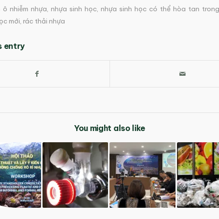
 ô nhiễm nhựa
,
nhựa sinh học
,
nhựa sinh học có thể hòa tan tron
học mới
,
rác thải nhựa
s entry
You might also like