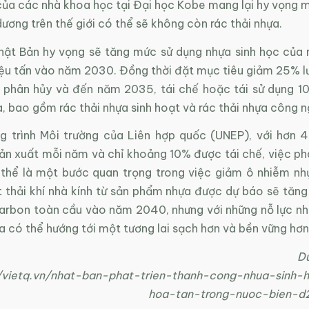
của các nhà khoa học tại Đại học Kobe mang lại hy vọng 
ương trên thế giới có thể sẽ không còn rác thải nhựa.
hật Bản hy vọng sẽ tăng mức sử dụng nhựa sinh học của 
iệu tấn vào năm 2030. Đồng thời đặt mục tiêu giảm 25% lư
 phân hủy và đến năm 2035, tái chế hoặc tái sử dụng 1
a, bao gồm rác thải nhựa sinh hoạt và rác thải nhựa công n
 trình Môi trường của Liên hợp quốc (UNEP), với hơn 4
ản xuất mỗi năm và chỉ khoảng 10% được tái chế, việc phá
 thể là một bước quan trọng trong việc giảm ô nhiễm nh
 thải khí nhà kính từ sản phẩm nhựa được dự báo sẽ tăng
arbon toàn cầu vào năm 2040, nhưng với những nỗ lực nh
a có thể hướng tới một tương lai sạch hơn và bền vững hơn
Du
//vietq.vn/nhat-ban-phat-trien-thanh-cong-nhua-sinh
hoa-tan-trong-nuoc-bien-d