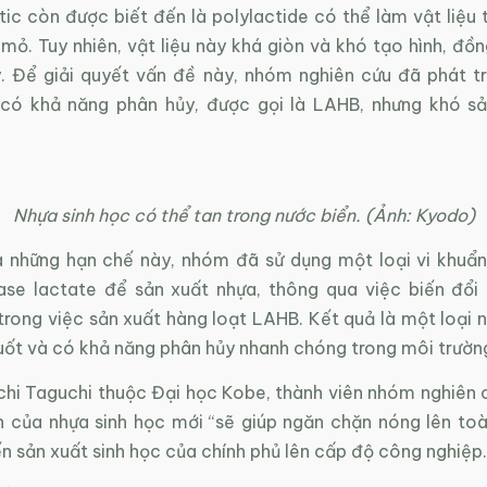
tic còn được biết đến là polylactide có thể làm vật liệu
mỏ. Tuy nhiên, vật liệu này khá giòn và khó tạo hình, đồ
. Để giải quyết vấn đề này, nhóm nghiên cứu đã phát tr
 có khả năng phân hủy, được gọi là LAHB, nhưng khó s
Nhựa sinh học có thể tan trong nước biển. (Ảnh: Kyodo)
 những hạn chế này, nhóm đã sử dụng một loại vi khuẩn
se lactate để sản xuất nhựa, thông qua việc biến đổi
rong việc sản xuất hàng loạt LAHB. Kết quả là một loại n
suốt và có khả năng phân hủy nhanh chóng trong môi trườn
chi Taguchi thuộc Đại học Kobe, thành viên nhóm nghiên c
ển của nhựa sinh học mới “sẽ giúp ngăn chặn nóng lên to
n ​​sản xuất sinh học của chính phủ lên cấp độ công nghiệp.