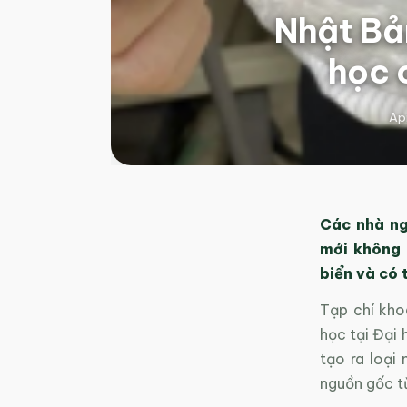
Nhật Bả
học 
Apr
Các nhà ng
mới không 
biển và có 
Tạp chí kho
học tại Đại
tạo ra loại 
nguồn gốc từ