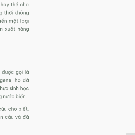
 thay thế cho
ng thời không
iển một loại
ản xuất hàng
 được gọi là
 gene, họ đã
hựa sinh học
g nước biển.
ứu cho biết,
àn cầu và đã