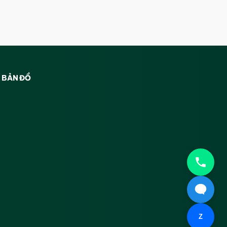
BẢN ĐỒ
Z