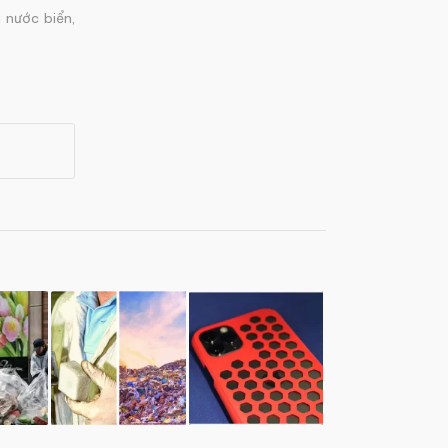
g nước biển
,