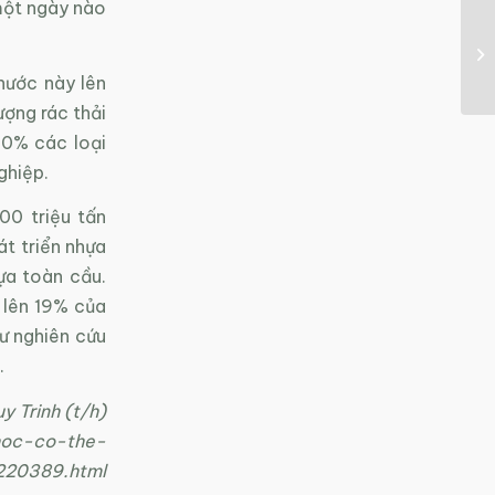
một ngày nào
nước này lên
ợng rác thải
00% các loại
ghiệp.
00 triệu tấn
t triển nhựa
ựa toàn cầu.
 lên 19% của
ư nghiên cứu
.
y Trinh (t/h)
-hoc-co-the-
220389.html