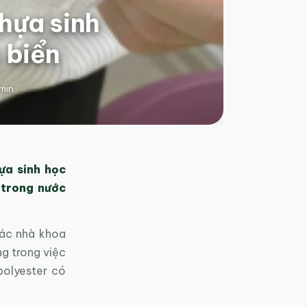
hựa sinh
 biển
min
ựa sinh học
 trong nước
các nhà khoa
g trong việc
polyester có