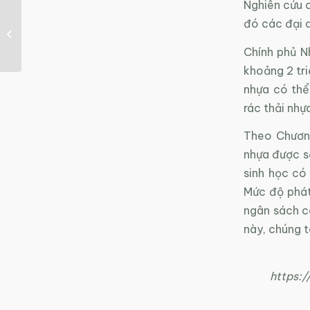
Nghiên cứu 
Nhân rộng mô hình khu
đó các đại d
công nghiệp sinh thái
tại Việt Nam
Chính phủ N
khoảng 2 tr
nhựa có thể
rác thải nhự
Theo Chương
nhựa được s
sinh học có
Mức độ phát
ngân sách c
này, chúng t
https: