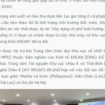
dự đoán sẽ tăng gần gấp ba từ mức 11 triệu tấn hiện nay 
m 2040.
rạng sản xuất và tiêu thụ nhựa liên tục gia tăng ở cả phạ
 cầu, kéo theo đó là tình trạng môi trường đất, nước, kh
iễm do rác thải nhựa, dự án “Xây dựng và phổ biến hướng 
ống rò rỉ nhựa và mảnh nhựa từ các nhà máy và khu vực
rong khối ASEAN” đã ra đời.
n được tài trợ bời Trung tâm Giáo dục Khu vực về chất t
MPD) thuộc Viện nghiên cứu Kinh tế ASEAN (ERIA). Kể 
khai, Trung tâm Tài nguyên Khu vực châu Á và Thái Bình
ghệ Châu Á (AIT RRCAP) đã phối hợp với các đối tác để tr
bao gồm: Manila và Iloilo (Philippines), Viên Chăn (Lào)
hái Lan) và thủ đô Hà Nội.