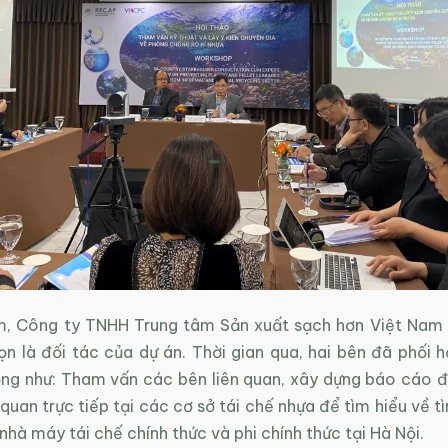
m, Công ty TNHH Trung tâm Sản xuất sạch hơn Việt Na
n là đối tác của dự án. Thời gian qua, hai bên đã phối h
ng như: Tham vấn các bên liên quan, xây dựng báo cáo đ
quan trực tiếp tại các cơ sở tái chế nhựa để tìm hiểu về tìn
nhà máy tái chế chính thức và phi chính thức tại Hà Nội.