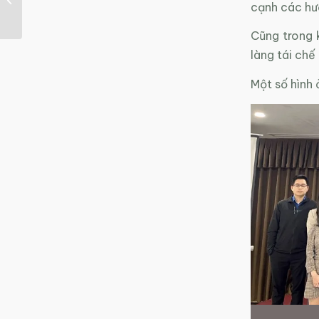
cạnh các hư
lượng hợp chất...
Cũng trong k
làng tái chế
Một số hình 