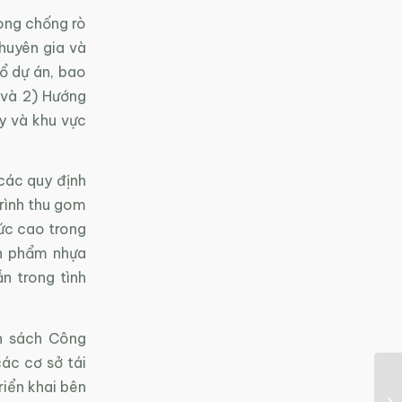
òng chống rò
huyên gia và
ổ dự án, bao
 và 2) Hướng
y và khu vực
các quy định
trình thu gom
ức cao trong
ản phẩm nhựa
n trong tình
h sách Công
ác cơ sở tái
riển khai bên