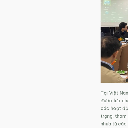
Tại Việt Na
được lựa chọ
các hoạt độ
trạng, tham 
nhựa từ các 