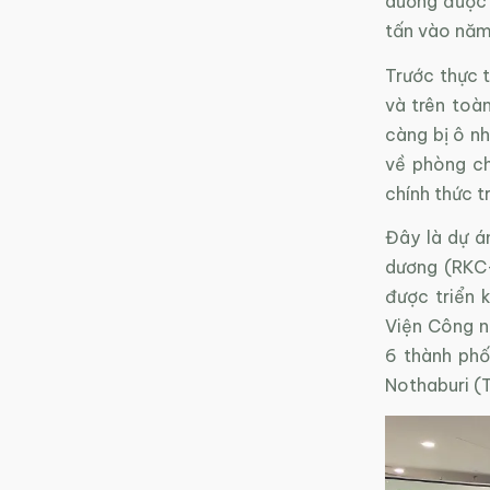
dương được 
tấn vào nă
Trước thực t
và trên toàn
càng bị ô nh
về phòng ch
chính thức t
Đây là dự á
dương (RKC-
được triển 
Viện Công n
6 thành phố 
Nothaburi (T