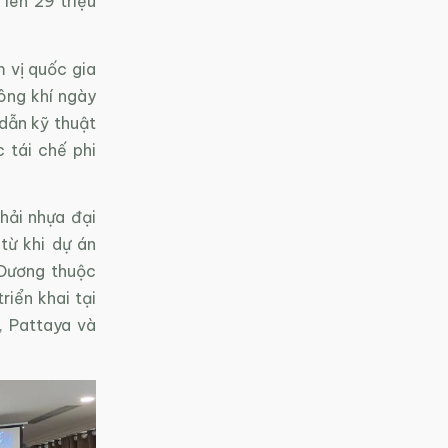
lên 29 triệu
m vị quốc gia
ông khí ngày
dẫn kỹ thuật
 tái chế phi
hải nhựa đại
từ khi dự án
 Dương thuộc
iển khai tại
, Pattaya và