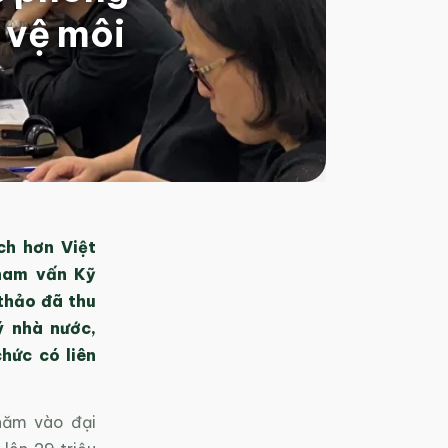
 vệ môi
ch hơn Việt
ham vấn Kỹ
 thảo đã thu
ý nhà nước,
hức có liên
 năm vào đại