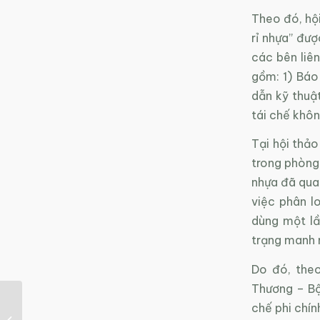
Theo đó, hộ
rỉ nhựa” đư
các bên liê
gồm: 1) Báo
dẫn kỹ thuậ
tái chế khôn
Tại hội thảo
trong phòng 
nhựa đã qua
việc phân l
dùng một lầ
trạng manh 
Do đó, the
Thương – Bộ
Phát triển lúa mì chỉnh
chế phi chín
sửa gen giúp giảm