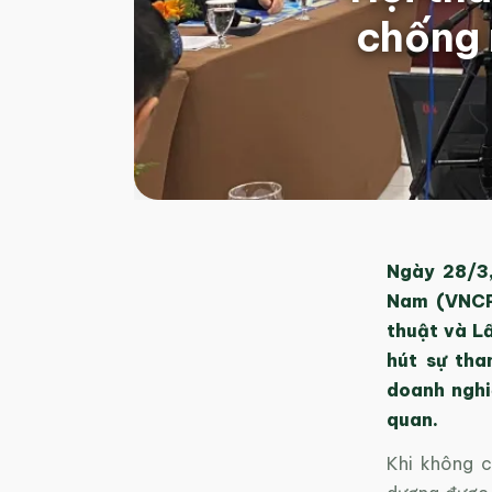
chống 
Ngày 28/3,
Nam (VNCP
thuật và L
hút sự th
doanh nghi
quan.
Khi không c