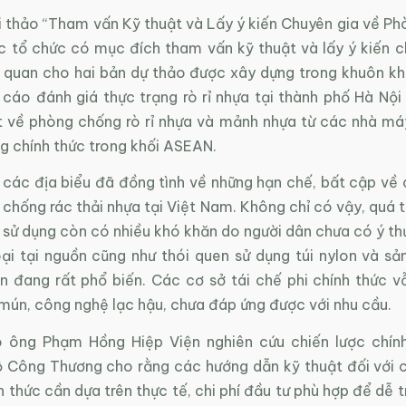
i thảo “Tham vấn Kỹ thuật và Lấy ý kiến Chuyên gia về Ph
ợc tổ chức có mục đích tham vấn kỹ thuật và lấy ý kiến c
n quan cho hai bản dự thảo được xây dựng trong khuôn kh
 cáo đánh giá thực trạng rò rỉ nhựa tại thành phố Hà Nội
t về phòng chống rò rỉ nhựa và mảnh nhựa từ các nhà má
g chính thức trong khối ASEAN.
 các địa biểu đã đồng tình về những hạn chế, bất cập về 
chống rác thải nhựa tại Việt Nam. Không chỉ có vậy, quá 
 sử dụng còn có nhiều khó khăn do người dân chưa có ý th
oại tại nguồn cũng như thói quen sử dụng túi nylon và s
n đang rất phổ biến. Các cơ sở tái chế phi chính thức vẫ
mún, công nghệ lạc hậu, chưa đáp ứng được với nhu cầu.
o ông Phạm Hồng Hiệp Viện nghiên cứu chiến lược chín
 Công Thương cho rằng các hướng dẫn kỹ thuật đối với c
h thức cần dựa trên thực tế, chi phí đầu tư phù hợp để dễ t