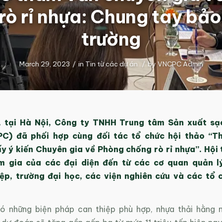
rò rỉ nhựa: Chung tay bảo
trường
March 29, 2023
/
in
Tin từ các dự án
/
by
VNCPC Admin
 tại Hà Nội, Công ty TNHH Trung tâm Sản xuất sạ
C) đã phối hợp cùng đối tác tổ chức hội thảo
“
T
ấy ý kiến Chuyên gia về Phòng chống rò rỉ nhựa
”. Hội
am gia của các
đại diện đến từ các cơ quan quản l
ệp, trường đại học, các viện nghiên cứu và các tổ c
ó những biện pháp can thiệp phù hợp, nhựa thải hằng