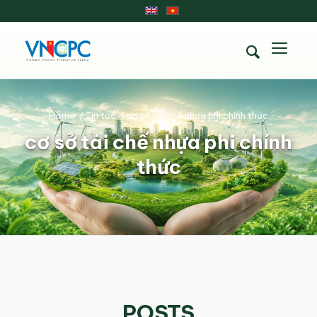
Home
/
Tin tức
/
cơ sở tái chế nhựa phi chính thức
cơ sở tái chế nhựa phi chính
thức
POSTS