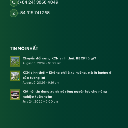
(+84 24) 3868 4849
+84 915 741 368
Z
TIN MỚI NHẤT
Chuyển đổi sang KCN sinh thái: RECP là gì?
August 6, 2026 - 10:29 am
KCN sinh thái – Không chỉ là xu hướng, mà là hướng đi
của tương lai
August 5, 2026 - 9:16 am
Kết nối tín dụng xanh mở rộng nguồn lực cho nông
nghiệp tuần hoàn
July 24, 2026 - 5:00 pm