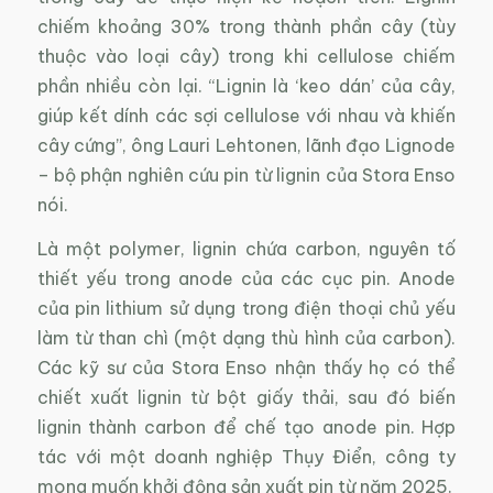
chiếm khoảng 30% trong thành phần cây (tùy
thuộc vào loại cây) trong khi cellulose chiếm
phần nhiều còn lại. “Lignin là ‘keo dán’ của cây,
giúp kết dính các sợi cellulose với nhau và khiến
cây cứng”, ông Lauri Lehtonen, lãnh đạo Lignode
– bộ phận nghiên cứu pin từ lignin của Stora Enso
nói.
Là một polymer, lignin chứa carbon, nguyên tố
thiết yếu trong anode của các cục pin. Anode
của pin lithium sử dụng trong điện thoại chủ yếu
làm từ than chì (một dạng thù hình của carbon).
Các kỹ sư của Stora Enso nhận thấy họ có thể
chiết xuất lignin từ bột giấy thải, sau đó biến
lignin thành carbon để chế tạo anode pin. Hợp
tác với một doanh nghiệp Thụy Điển, công ty
mong muốn khởi động sản xuất pin từ năm 2025.