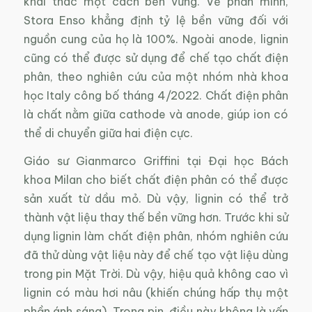
khai thác một cách bền vững. Về phần mình,
Stora Enso khẳng định tỷ lệ bền vững đối với
nguồn cung của họ là 100%. Ngoài anode, lignin
cũng có thể được sử dụng để chế tạo chất điện
phân, theo nghiên cứu của một nhóm nhà khoa
học Italy công bố tháng 4/2022. Chất điện phân
là chất nằm giữa cathode và anode, giúp ion có
thể di chuyển giữa hai điện cực.
Giáo sư Gianmarco Griffini tại Đại học Bách
khoa Milan cho biết chất điện phân có thể được
sản xuất từ dầu mỏ. Dù vậy, lignin có thể trở
thành vật liệu thay thế bền vững hơn. Trước khi sử
dụng lignin làm chất điện phân, nhóm nghiên cứu
đã thử dùng vật liệu này để chế tạo vật liệu dùng
trong pin Mặt Trời. Dù vậy, hiệu quả không cao vì
lignin có màu hơi nâu (khiến chúng hấp thụ một
phần ánh sáng). Trong pin, điều này không là vấn