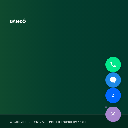
BẢN ĐỒ
Z
© Copyright -
VNCPC
-
Enfold Theme by Kriesi