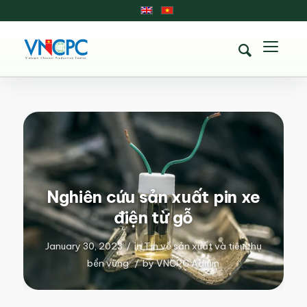
Nghiên cứu sản xuất pin xe
điện từ gỗ
January 30, 2023
/
in
Tin về sản xuất và tiêu thụ
bền vững
/
by
VNCPC Admin