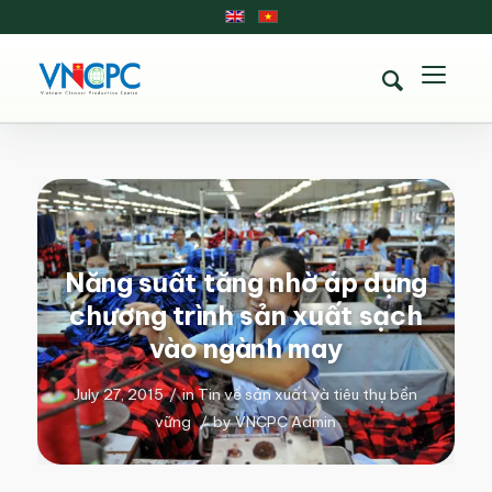
Năng suất tăng nhờ áp dụng
chương trình sản xuất sạch
vào ngành may
July 27, 2015
/
in
Tin về sản xuất và tiêu thụ bền
vững
/
by
VNCPC Admin