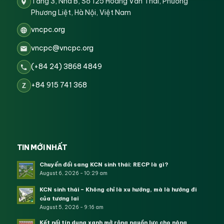
Tầng 3, Nhà B, Số 125 Hoàng Văn Thái, Phường
Phương Liệt, Hà Nội, Việt Nam
vncpc.org
vncpc@vncpc.org
(+84 24) 3868 4849
+84 915 741 368
Z
TIN MỚI NHẤT
Chuyển đổi sang KCN sinh thái: RECP là gì?
August 6, 2026 - 10:29 am
KCN sinh thái – Không chỉ là xu hướng, mà là hướng đi
của tương lai
August 5, 2026 - 9:16 am
Kết nối tín dụng xanh mở rộng nguồn lực cho nông