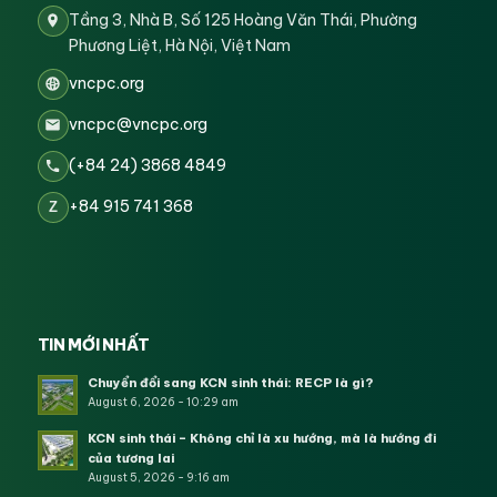
Tầng 3, Nhà B, Số 125 Hoàng Văn Thái, Phường
Phương Liệt, Hà Nội, Việt Nam
vncpc.org
vncpc@vncpc.org
(+84 24) 3868 4849
+84 915 741 368
Z
TIN MỚI NHẤT
Chuyển đổi sang KCN sinh thái: RECP là gì?
August 6, 2026 - 10:29 am
KCN sinh thái – Không chỉ là xu hướng, mà là hướng đi
của tương lai
August 5, 2026 - 9:16 am