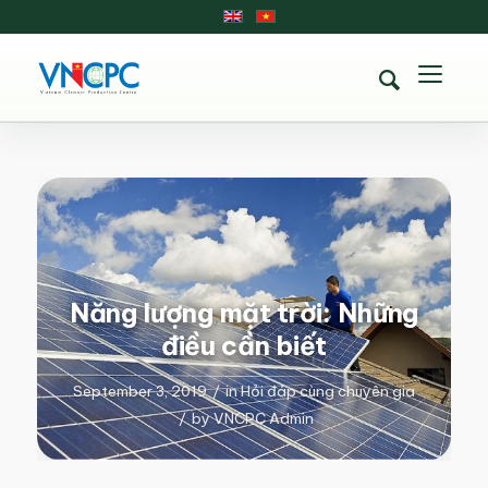
Năng lượng mặt trời: Những
điều cần biết
September 3, 2019
/
in
Hỏi đáp cùng chuyên gia
/
by
VNCPC Admin