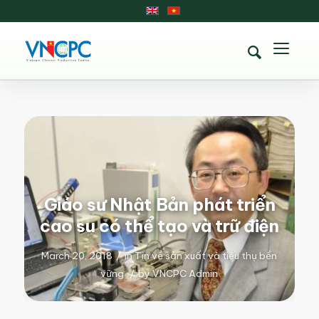
Giáo sư Nhật Bản phát triển
cao su có thể tạo và trữ điện
March 20, 2018
/
in
Tin về sản xuất và tiêu thụ bền
vững
/
by
VNCPC Admin