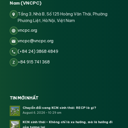
Nam (VNCPC)
Tầng 3, Nhà B, Số 125 Hoàng Văn Thái, Phường
Phương Liệt, Hà Nội, Việt Nam
vncpc.org
vncpc@vncpc.org
(+84 24) 3868 4849
+84 915 741 368
Z
TIN MỚI NHẤT
Chuyển đổi sang KCN sinh thái: RECP là gì?
August 6, 2026 - 10:29 am
KCN sinh thái – Không chỉ là xu hướng, mà là hướng đi
của tương lai