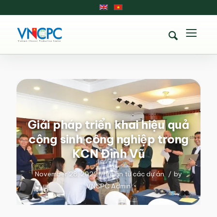
Giải pháp triển khai hiệu quả
cộng sinh công nghiệp trong
KCN Đình Vũ
November 28, 2022
/
in
Tin từ các dự án
/
by
VNCPC Admin