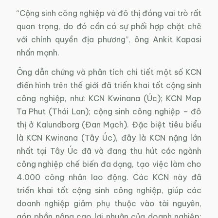
“Cộng sinh công nghiệp và đô thị đóng vai trò rất
quan trọng, do đó cần có sự phối hợp chặt chẽ
với chính quyền địa phương”, ông Ankit Kapasi
nhấn mạnh.
Ông dẫn chứng và phân tích chi tiết một số KCN
điển hình trên thế giới đã triển khai tốt cộng sinh
công nghiệp, như: KCN Kwinana (Úc); KCN Map
Ta Phut (Thái Lan); cộng sinh công nghiệp – đô
thị ở Kalundborg (Đan Mạch). Đặc biệt tiêu biểu
là KCN Kwinana (Tây Úc), đây là KCN nặng lớn
nhất tại Tây Úc đã và đang thu hút các ngành
công nghiệp chế biến đa dạng, tạo việc làm cho
4.000 công nhân lao động. Các KCN này đã
triển khai tốt cộng sinh công nghiệp, giúp các
doanh nghiệp giảm phụ thuộc vào tài nguyên,
góp phần nâng cao lợi nhuận của doanh nghiệp;