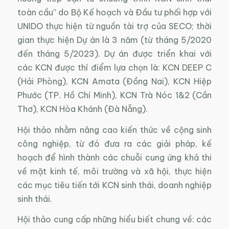
toàn cầu” do Bộ Kế hoạch và Đầu tư phối hợp với
UNIDO thực hiện từ nguồn tài trợ của SECO; thời
gian thực hiện Dự án là 3 năm (từ tháng 5/2020
đến tháng 5/2023). Dự án được triển khai với
các KCN được thí điểm lựa chọn là: KCN DEEP C
(Hải Phòng), KCN Amata (Đồng Nai), KCN Hiệp
Phước (TP. Hồ Chí Minh), KCN Trà Nóc 1&2 (Cần
Thơ), KCN Hòa Khánh (Đà Nẵng).
Hội thảo nhằm nâng cao kiến thức về cộng sinh
công nghiệp, từ đó đưa ra các giải pháp, kế
hoạch để hình thành các chuỗi cung ứng khả thi
về mặt kinh tế, môi trường và xã hội, thực hiện
các mục tiêu tiến tới KCN sinh thái, doanh nghiệp
sinh thái.
Hội thảo cung cấp những hiểu biết chung về: các